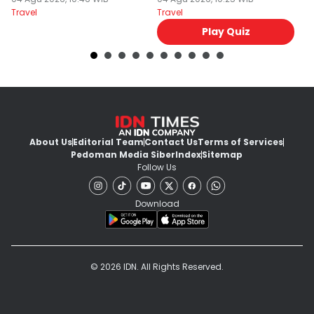
Ini Mirip Kamu
y
Travel
Travel
Tr
Play Quiz
About Us
Editorial Team
Contact Us
Terms of Services
Pedoman Media Siber
Index
Sitemap
Follow Us
Download
© 2026 IDN. All Rights Reserved.