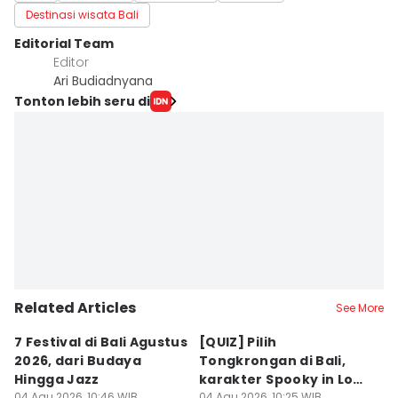
Destinasi wisata Bali
Editorial Team
Editor
Ari Budiadnyana
Tonton lebih seru di
Related Articles
See More
7 Festival di Bali Agustus
[QUIZ] Pilih
R
2026, dari Budaya
Tongkrongan di Bali,
U
Hingga Jazz
karakter Spooky in Love
d
04 Agu 2026, 10:46 WIB
04 Agu 2026, 10:25 WIB
03