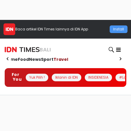
Baca artikel
IDN Times
lainnya di IDN App
Install
BALI
Home
Food
News
Sport
Travel
For
Yuk Pilih !
Iklanin di IDN
INSIDENESIA
#Loka
You