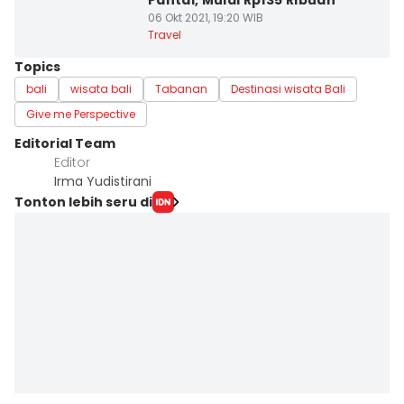
Pantai, Mulai Rp135 Ribuan
06 Okt 2021, 19:20 WIB
Travel
Topics
bali
wisata bali
Tabanan
Destinasi wisata Bali
Give me Perspective
Editorial Team
Editor
Irma Yudistirani
Tonton lebih seru di