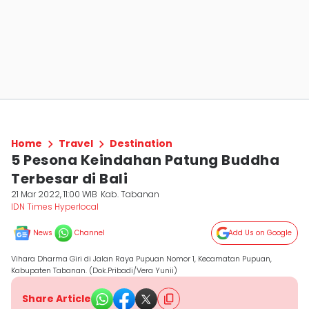
Home
Travel
Destination
5 Pesona Keindahan Patung Buddha
Terbesar di Bali
21 Mar 2022, 11:00 WIB
Kab. Tabanan
IDN Times Hyperlocal
News
Channel
Add Us on Google
Vihara Dharma Giri di Jalan Raya Pupuan Nomor 1, Kecamatan Pupuan,
Kabupaten Tabanan. (Dok.Pribadi/Vera Yunii)
Share Article