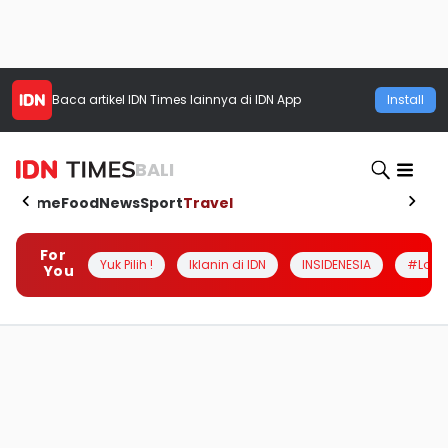
Baca artikel
IDN Times
lainnya di IDN App
Install
BALI
Home
Food
News
Sport
Travel
For
Yuk Pilih !
Iklanin di IDN
INSIDENESIA
#Loka
You