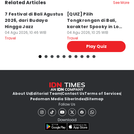
Related Articles
See More
7 Festival di Bali Agustus
[QUIZ] Pilih
R
2026, dari Budaya
Tongkrongan di Bali,
U
Hingga Jazz
karakter Spooky in Love
d
04 Agu 2026, 10:46 WIB
Ini Mirip Kamu
04 Agu 2026, 10:25 WIB
y
03
Travel
Travel
Tr
Play Quiz
About Us
Editorial Team
Contact Us
Terms of Services
Pedoman Media Siber
Index
Sitemap
Follow Us
Download