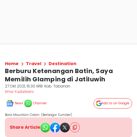
Home
Travel
Destination
Berburu Ketenangan Batin, Saya
Memilih Glamping di Jatiluwih
27 Okt 2021, 15:30 WIB
Kab. Tabanan
Irma Yudistirani
News
Channel
Add Us on Google
Bara Mountain Cabin. (Berbagai Sumber)
Share Article