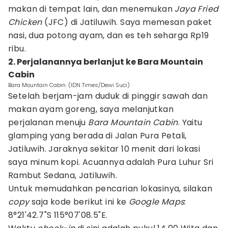
makan di tempat lain, dan menemukan
Jaya Fried
Chicken
(JFC) di Jatiluwih. Saya memesan paket
nasi, dua potong ayam, dan es teh seharga Rp19
ribu.
2. Perjalanannya berlanjut ke Bara Mountain
Cabin
Bara Mountain Cabin. (IDN Times/Dewi Suci)
Setelah berjam-jam duduk di pinggir sawah dan
makan ayam goreng, saya melanjutkan
perjalanan menuju
Bara Mountain Cabin
. Yaitu
glamping yang berada di Jalan Pura Petali,
Jatiluwih. Jaraknya sekitar 10 menit dari lokasi
saya minum kopi. Acuannya adalah Pura Luhur Sri
Rambut Sedana, Jatiluwih.
Untuk memudahkan pencarian lokasinya, silakan
copy
saja kode berikut ini ke
Google Maps
:
8°21'42.7"S 115°07'08.5"E.