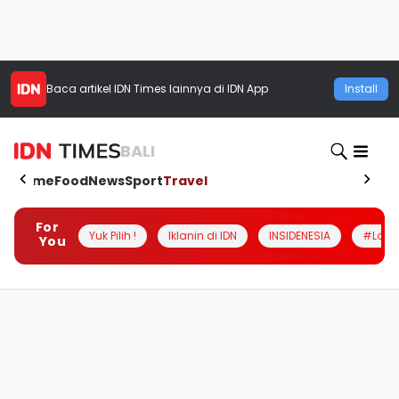
Baca artikel
IDN Times
lainnya di IDN App
Install
BALI
Home
Food
News
Sport
Travel
For
Yuk Pilih !
Iklanin di IDN
INSIDENESIA
#Loka
You