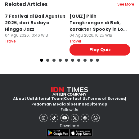
Related Articles
See More
7 Festival di Bali Agustus
[QUIZ] Pilih
R
2026, dari Budaya
Tongkrongan di Bali,
U
Hingga Jazz
karakter Spooky in Love
d
04 Agu 2026, 10:46 WIB
Ini Mirip Kamu
04 Agu 2026, 10:25 WIB
y
03
Travel
Travel
Tr
Play Quiz
About Us
Editorial Team
Contact Us
Terms of Services
Pedoman Media Siber
Index
Sitemap
Follow Us
Download