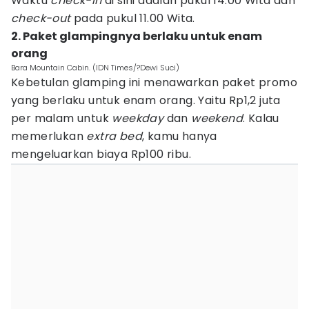
Waktu
check-in
di sini adalah pukul 14.00 Wita dan
check-out
pada pukul 11.00 Wita.
2. Paket glampingnya berlaku untuk enam
orang
Bara Mountain Cabin. (IDN Times/?Dewi Suci)
Kebetulan glamping ini menawarkan paket promo
yang berlaku untuk enam orang. Yaitu Rp1,2 juta
per malam untuk
weekday
dan
weekend
. Kalau
memerlukan
extra bed
, kamu hanya
mengeluarkan biaya Rp100 ribu.