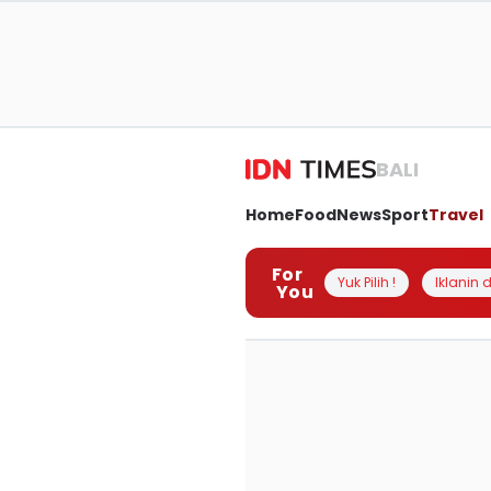
BALI
Home
Food
News
Sport
Travel
For
Yuk Pilih !
Iklanin d
You