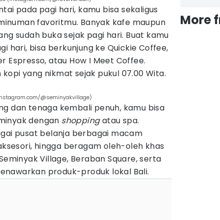
ntai pada pagi hari, kamu bisa sekaligus
More 
minuman favoritmu. Banyak kafe maupun
ang sudah buka sejak pagi hari. Buat kamu
i hari, bisa berkunjung ke Quickie Coffee,
r Espresso, atau How I Meet Coffee.
kopi yang nikmat sejak pukul 07.00 Wita.
(Instagram.com/@seminyakvillage)
ng dan tenaga kembali penuh, kamu bisa
eminyak dengan
shopping
atau spa.
agai pusat belanja berbagai macam
 aksesori, hingga beragam oleh-oleh khas
 Seminyak Village, Beraban Square, serta
nawarkan produk-produk lokal Bali.