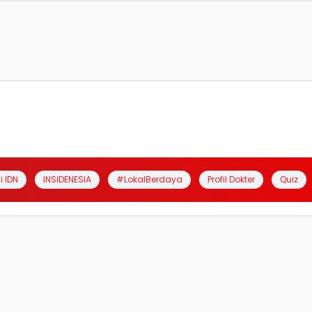
i IDN
INSIDENESIA
#LokalBerdaya
Profil Dokter
Quiz