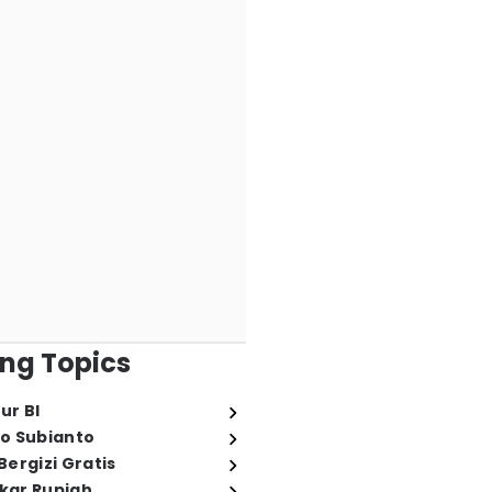
ng Topics
ur BI
o Subianto
ergizi Gratis
ukar Rupiah