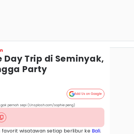
on
e Day Trip di Seminyak,
ngga Party
Add Us on Google
 gak pernah sepi (Unsplash.com/sophie peng)
 favorit wisatawan setiap berlibur ke
Bali
.