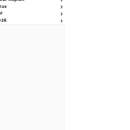
tus
FF
026