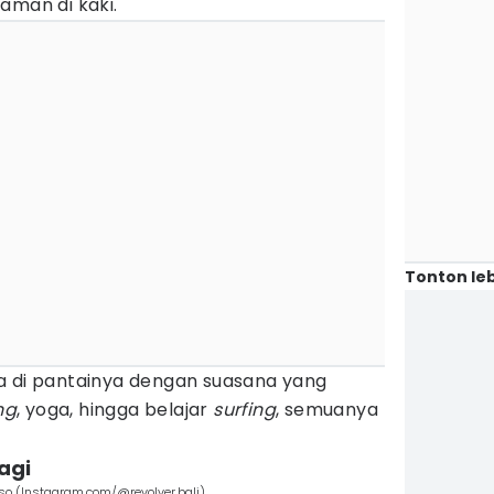
aman di kaki.
Tonton leb
a di pantainya dengan suasana yang
ng
, yoga, hingga belajar
surfing
, semuanya
agi
sso (Instagram.com/@revolver.bali)