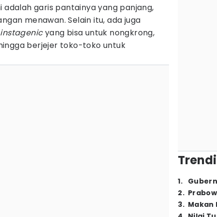
i adalah garis pantainya yang panjang,
an menawan. Selain itu, ada juga
n
instagenic
yang bisa untuk nongkrong,
ingga berjejer toko-toko untuk
Trendi
1
.
Gubern
2
.
Prabow
3
.
Makan B
4
.
Nilai T