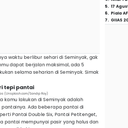
5
.
17 Agus
6
.
Piala A
7
.
GIIAS 2
ya waktu berlibur sehari di Seminyak, gak
anmu dapat berjalan maksimal, ada 5
akukan selama seharian di Seminyak. Simak
i tepi pantai
luas (Unsplash.com/Sandip Roy)
a kamu lakukan di Seminyak adalah
g pantainya. Ada beberapa pantai di
rti Pantai Double Six, Pantai Petitenget,
a pantai mempunyai pasir yang halus dan