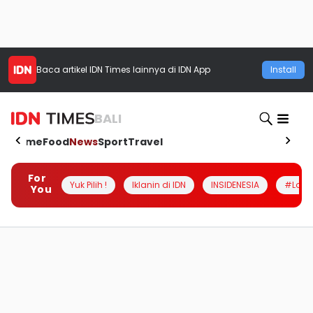
Baca artikel
IDN Times
lainnya di IDN App
Install
BALI
Home
Food
News
Sport
Travel
For
Yuk Pilih !
Iklanin di IDN
INSIDENESIA
#Loka
You