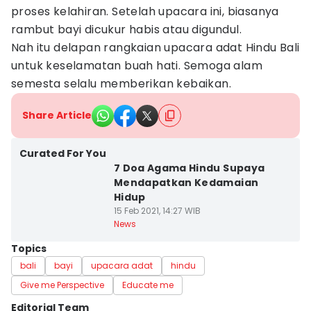
proses kelahiran. Setelah upacara ini, biasanya
rambut bayi dicukur habis atau digundul.
Nah itu delapan rangkaian upacara adat Hindu Bali
untuk keselamatan buah hati. Semoga alam
semesta selalu memberikan kebaikan.
Share Article
Curated For You
7 Doa Agama Hindu Supaya
Mendapatkan Kedamaian
Hidup
15 Feb 2021, 14:27 WIB
News
Topics
bali
bayi
upacara adat
hindu
Give me Perspective
Educate me
Editorial Team