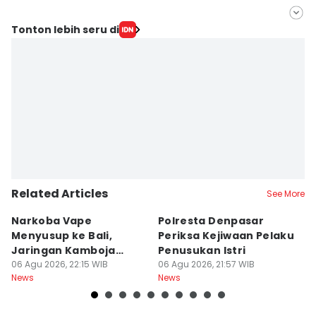
Editor
Tonton lebih seru di
Diantari Putri
Editor
Ni Ketut Sudiani
Related Articles
See More
Narkoba Vape
Polresta Denpasar
4
Menyusup ke Bali,
Periksa Kejiwaan Pelaku
T
Jaringan Kamboja
Penusukan Istri
d
Terbongkar
06 Agu 2026, 22:15 WIB
06 Agu 2026, 21:57 WIB
06
News
News
Ne