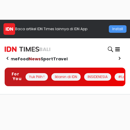
Baca artikel
IDN Times
lainnya di IDN App
Install
BALI
Home
Food
News
Sport
Travel
For
Yuk Pilih !
Iklanin di IDN
INSIDENESIA
#Loka
You