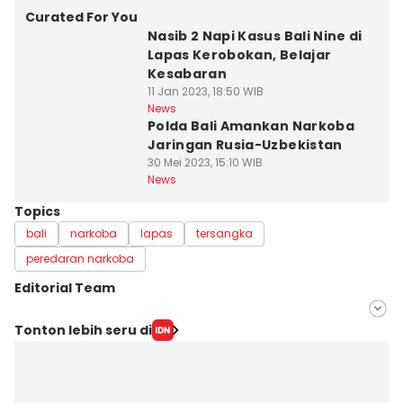
Curated For You
Nasib 2 Napi Kasus Bali Nine di
Lapas Kerobokan, Belajar
Kesabaran
11 Jan 2023, 18:50 WIB
News
Polda Bali Amankan Narkoba
Jaringan Rusia-Uzbekistan
30 Mei 2023, 15:10 WIB
News
Topics
bali
narkoba
lapas
tersangka
peredaran narkoba
Editorial Team
Editor
Tonton lebih seru di
Ayu Afria Ulita Ermalia
Editor
Silfa Humairah Utami