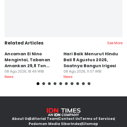
Related Articles
See More
Ancaman El Nino
Hari Baik Menurut Hindu
H
Mengintai, Tabanan
Bali 8 Agustus 2026,
Pa
Amankan 29,8 Ton
Saatnya Bangun Irigasi
A
Beras
08 Agu 2026, 18:49 WIB
08 Agu 2026, 11:07 WIB
08
News
News
Ne
About Us
Editorial Team
Contact Us
Terms of Services
Pedoman Media Siber
Index
Sitemap