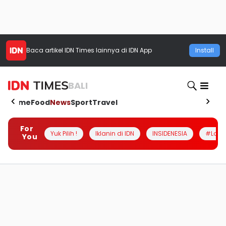
Baca artikel
IDN Times
lainnya di IDN App
Install
BALI
Home
Food
News
Sport
Travel
For
Yuk Pilih !
Iklanin di IDN
INSIDENESIA
#Loka
You