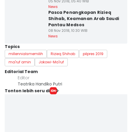
05 Nov 2018, 05:40 WIB
News
Pasca Penangkapan Rizieq
Shihab, Keamanan Arab Saudi
Pantau Medsos
08 Nov 2018, 10:30 WIB
News
Topics
millennialsmemilih
Rizieq Shihab
pilpres 2019
ma'ruf amin
Jokowi-Ma'ruf
Editorial Team
Editor
Teatrika Handiko Putri
Tonton lebih seru di