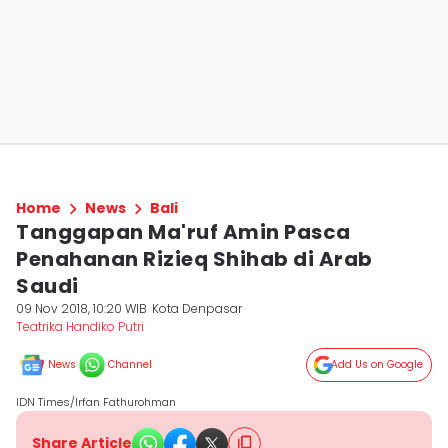
Home
News
Bali
Tanggapan Ma'ruf Amin Pasca
Penahanan Rizieq Shihab di Arab
Saudi
09 Nov 2018, 10:20 WIB
Kota Denpasar
Teatrika Handiko Putri
News
Channel
Add Us on Google
IDN Times/Irfan Fathurohman
Share Article