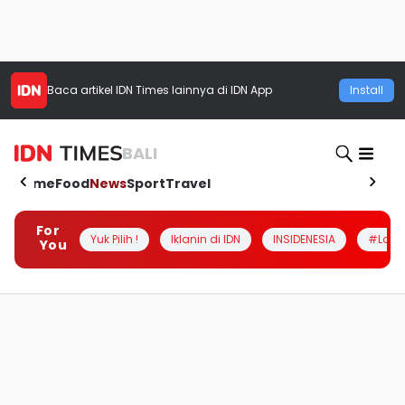
Baca artikel
IDN Times
lainnya di IDN App
Install
BALI
Home
Food
News
Sport
Travel
For
Yuk Pilih !
Iklanin di IDN
INSIDENESIA
#Loka
You