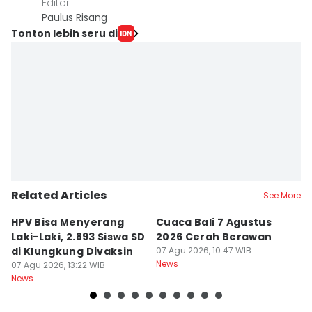
Editor
Paulus Risang
Tonton lebih seru di
Related Articles
See More
HPV Bisa Menyerang
Cuaca Bali 7 Agustus
N
Laki-Laki, 2.893 Siswa SD
2026 Cerah Berawan
M
di Klungkung Divaksin
07 Agu 2026, 10:47 WIB
J
News
07 Agu 2026, 13:22 WIB
T
06
News
Ne