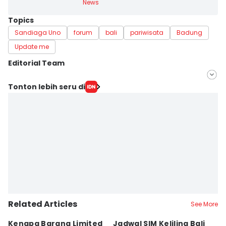
News
Topics
Sandiaga Uno
forum
bali
pariwisata
Badung
Update me
Editorial Team
Editor
Tonton lebih seru di
Ni Ketut Wira Sanjiwani
Editor
Ni Ketut Sudiani
Related Articles
See More
Kenapa Barang Limited
Jadwal SIM Keliling Bali
C