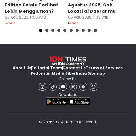
Edition Selalu Terlihat
Agustus 2026, Cek
2
Lebih Menggiurkan?
Lokasi di Daerahmu
06
Ne
06 Agu 2026, 11:56 WIB
06 Agu 2026, 11:33 WIB
News
News
About Us
Editorial Team
Contact Us
Terms of Services
Pedoman Media Siber
Index
Sitemap
Follow Us
Download
© 2026 IDN. All Rights Reserved.