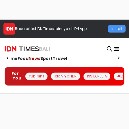
Baca artikel
IDN Times
lainnya di IDN App
Install
BALI
Home
Food
News
Sport
Travel
For
Yuk Pilih !
Iklanin di IDN
INSIDENESIA
#Loka
You