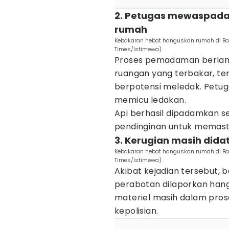
2. Petugas mewaspadai
rumah
Kebakaran hebat hanguskan rumah di Ban
Times/Istimewa)
Proses pemadaman berlan
ruangan yang terbakar, te
berpotensi meledak. Petuga
memicu ledakan.
Api berhasil dipadamkan se
pendinginan untuk memastika
3. Kerugian masih dida
Kebakaran hebat hanguskan rumah di Ban
Times/Istimewa)
Akibat kejadian tersebut,
perabotan dilaporkan hangus
materiel masih dalam pros
kepolisian.