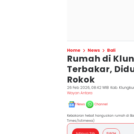
Home
News
Bali
Rumah di Klu
Terbakar, Did
Rokok
26 Feb 2026, 08:42 WIB
Kab. Klungk
Wayan Antara
News
Channel
Kebakaran hebat hanguskan rumah di Ban
Times/Istimewa)
Intinya Sih
5W1H