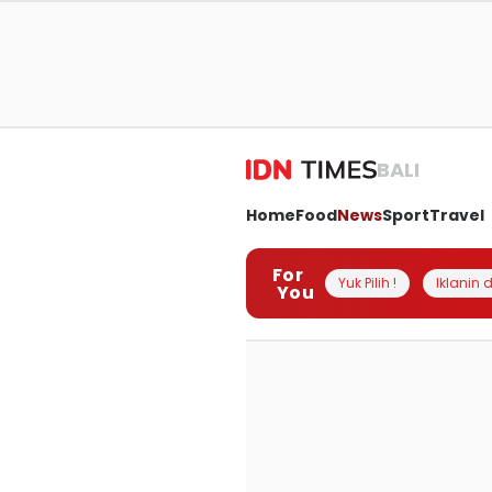
BALI
Home
Food
News
Sport
Travel
For
Yuk Pilih !
Iklanin d
You