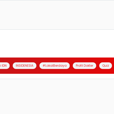
i IDN
INSIDENESIA
#LokalBerdaya
Profil Dokter
Quiz