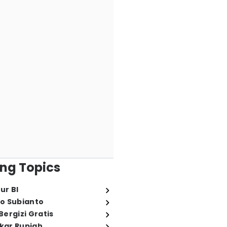
ng Topics
ur BI
o Subianto
ergizi Gratis
ukar Rupiah