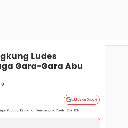
ngkung Ludes
uga Gara-Gara Abu
ung
Add Us on Google
jar Budaga, Kelurahan Semarapura Kauh. (Dok. IDN