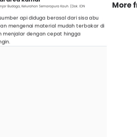
More 
jar Budaga, Kelurahan Semarapura Kauh. (Dok. IDN
umber api diduga berasal dari sisa abu
dan mengenai material mudah terbakar di
n menjalar dengan cepat hingga
gin.