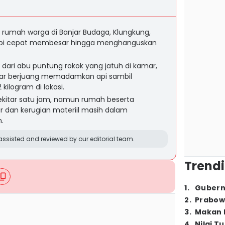
rumah warga di Banjar Budaga, Klungkung,
n api cepat membesar hingga menghanguskan
 dari abu puntung rokok yang jatuh di kamar,
ar berjuang memadamkan api sambil
ilogram di lokasi.
ekitar satu jam, namun rumah beserta
 dan kerugian materiil masih dalam
.
ssisted and reviewed by our editorial team.
Trendi
1
.
Gubern
2
.
Prabow
3
.
Makan B
4
.
Nilai T