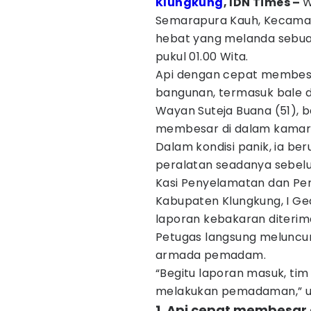
Klungkung
, IDN Times –
W
Semarapura Kauh, Kecamat
hebat yang melanda sebua
pukul 01.00 Wita.
Api dengan cepat membesa
bangunan, termasuk bale da
Wayan Suteja Buana (51), 
membesar di dalam kamar
Dalam kondisi panik, ia 
peralatan seadanya sebel
Kasi Penyelamatan dan P
Kabupaten Klungkung, I G
laporan kebakaran diterima 
Petugas langsung meluncur
armada pemadam.
“Begitu laporan masuk, tim
melakukan pemadaman,” uj
1. Api cepat membesar