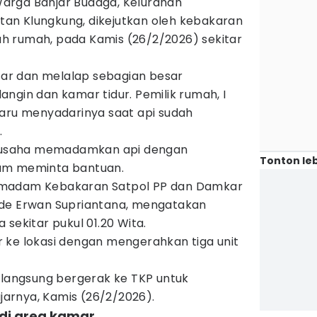
arga Banjar Budaga, Kelurahan
an Klungkung, dikejutkan oleh kebakaran
h rumah, pada Kamis (26/2/2026) sekitar
r dan melalap sebagian besar
ngin dan kamar tidur. Pemilik rumah, I
baru menyadarinya saat api sudah
.
berusaha memadamkan api dengan
Tonton leb
um meminta bantuan.
emadam Kebakaran Satpol PP dan Damkar
ede Erwan Supriantana, mengatakan
sekitar pukul 01.20 Wita.
 ke lokasi dengan mengerahkan tiga unit
 langsung bergerak ke TKP untuk
arnya, Kamis (26/2/2026).
 di area kamar