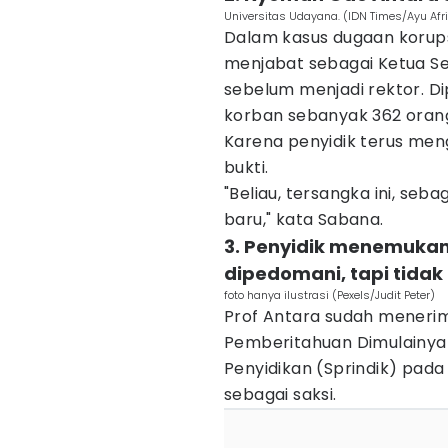
Universitas Udayana. (IDN Times/Ayu Afr
Dalam kasus dugaan korups
menjabat sebagai Ketua S
sebelum menjadi rektor. D
korban sebanyak 362 orang
Karena penyidik terus m
bukti.
"Beliau, tersangka ini, se
baru," kata Sabana.
3. Penyidik menemukan
dipedomani, tapi tidak
foto hanya ilustrasi (Pexels/Judit Peter)
Prof Antara sudah menerim
Pemberitahuan Dimulainya 
Penyidikan (Sprindik) pada 
sebagai saksi.