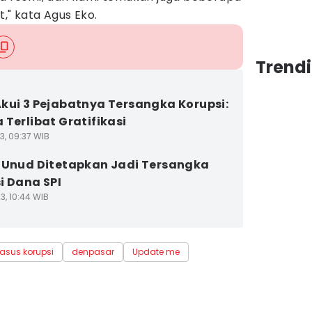
," kata Agus Eko.
Trendi
kui 3 Pejabatnya Tersangka Korupsi:
 Terlibat Gratifikasi
3, 09:37 WIB
 Unud Ditetapkan Jadi Tersangka
i Dana SPI
3, 10:44 WIB
asus korupsi
denpasar
Update me