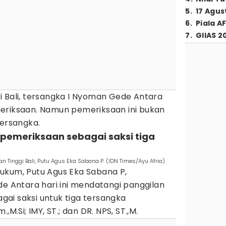
5
.
17 Agus
6
.
Piala A
7
.
GIIAS 2
jati Bali, tersangka I Nyoman Gede Antara
eriksaan. Namun pemeriksaan ini bukan
tersangka.
 pemeriksaan sebagai saksi tiga
 Tinggi Bali, Putu Agus Eka Sabana P. (IDN Times/Ayu Afria)
ukum, Putu Agus Eka Sabana P,
Antara hari ini mendatangi panggilan
bagai saksi untuk tiga tersangka
,M.Si; IMY, ST.; dan DR. NPS, ST.,M.