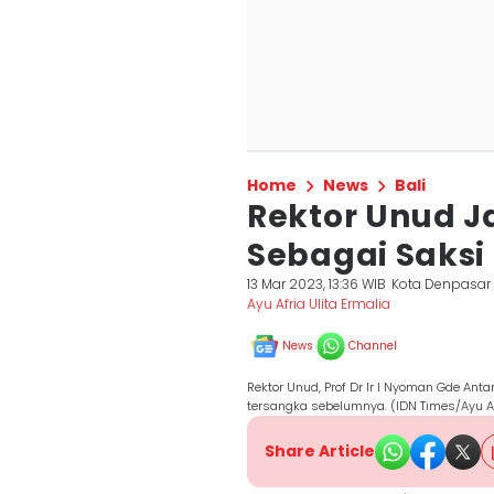
Home
News
Bali
Rektor Unud J
Sebagai Saksi
13 Mar 2023, 13:36 WIB
Kota Denpasar
Ayu Afria Ulita Ermalia
News
Channel
Rektor Unud, Prof Dr Ir I Nyoman Gde Ant
tersangka sebelumnya. (IDN Times/Ayu A
Share Article