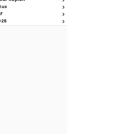
tus
FF
026