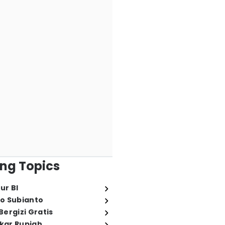
ng Topics
ur BI
o Subianto
ergizi Gratis
ukar Rupiah