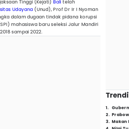
jaksaan Tinggi (Kejati)
Bali
telah
rsitas Udayana
(Unud), Prof Dr Ir I Nyoman
ngka dalam dugaan tindak pidana korupsi
SPI) mahasiswa baru seleksi Jalur Mandiri
 2018 sampai 2022.
Trendi
1
.
Gubern
2
.
Prabow
3
.
Makan B
4
.
Nilai T