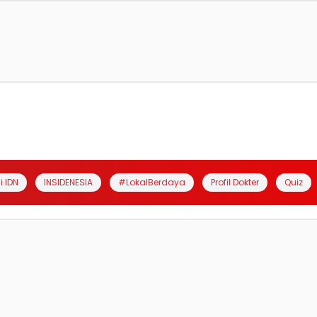
i IDN
INSIDENESIA
#LokalBerdaya
Profil Dokter
Quiz