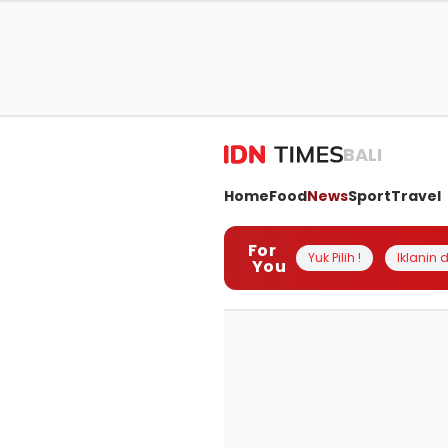
BALI
Home
Food
News
Sport
Travel
For
Yuk Pilih !
Iklanin d
You