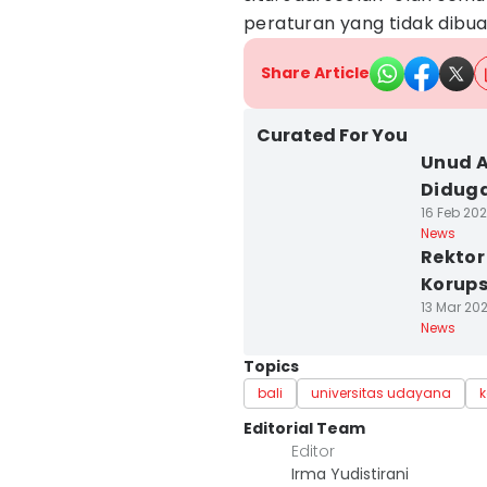
peraturan yang tidak dibuat
Share Article
Curated For You
Unud A
Diduga
16 Feb 202
News
Rektor
Korups
13 Mar 202
News
Topics
bali
universitas udayana
k
Editorial Team
Editor
Irma Yudistirani