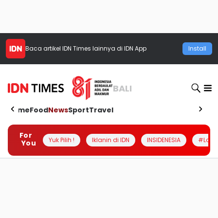
Baca artikel
IDN Times
lainnya di IDN App
Install
BALI
Home
Food
News
Sport
Travel
For
Yuk Pilih !
Iklanin di IDN
INSIDENESIA
#Loka
You