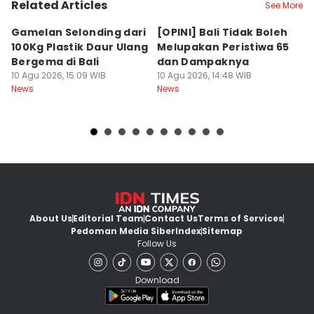
Related Articles
See More
Gamelan Selonding dari
[OPINI] Bali Tidak Boleh
[
100Kg Plastik Daur Ulang
Melupakan Peristiwa 65
Fa
Bergema di Bali
dan Dampaknya
M
10 Agu 2026, 15:09 WIB
10 Agu 2026, 14:48 WIB
10
News
News
Ne
About Us
Editorial Team
Contact Us
Terms of Services
Pedoman Media Siber
Index
Sitemap
Follow Us
Download