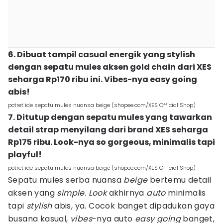
6. Dibuat tampil casual energik yang stylish
dengan sepatu mules aksen gold chain dari XES
seharga Rp170 ribu ini. Vibes-nya easy going
abis!
potret ide sepatu mules nuansa beige (shopee.com/XES Official Shop)
7. Ditutup dengan sepatu mules yang tawarkan
detail strap menyilang dari brand XES seharga
Rp175 ribu. Look-nya so gorgeous, minimalis tapi
playful!
potret ide sepatu mules nuansa beige (shopee.com/XES Official Shop)
Sepatu mules serba nuansa
beige
bertemu detail
aksen yang
simple
.
Look
akhirnya
auto
minimalis
tapi
stylish
abis, ya. Cocok banget dipadukan gaya
busana kasual,
vibes
-nya auto
easy
going
banget,