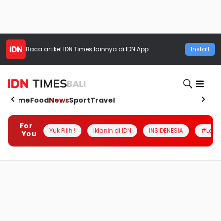
Baca artikel
IDN Times
lainnya di IDN App
Install
BALI
Home
Food
News
Sport
Travel
For
Yuk Pilih !
Iklanin di IDN
INSIDENESIA
#Loka
You