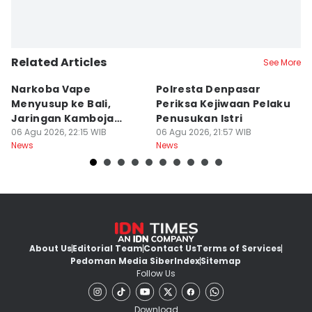
Related Articles
See More
Narkoba Vape
Polresta Denpasar
4
Menyusup ke Bali,
Periksa Kejiwaan Pelaku
T
Jaringan Kamboja
Penusukan Istri
d
Terbongkar
06 Agu 2026, 22:15 WIB
06 Agu 2026, 21:57 WIB
06
News
News
Ne
About Us
Editorial Team
Contact Us
Terms of Services
Pedoman Media Siber
Index
Sitemap
Follow Us
Download