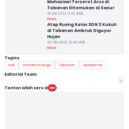
Mahasiswi Terseret Arus di
Tabanan Ditemukan di Sanur
15 Okt 2022, 11:05 WIB
News
Atap Ruang Kelas SDN 3 Kukuh
di Tabanan Ambruk Diguyur
Hujan
26 Okt 2022, 15:40 WIB
News
Topics
bali
climate change
Tabanan
Update me
Editorial Team
Editor
Tonton lebih seru di
Irma Yudistirani
Editor
Ni Ketut Wira Sanjiwani