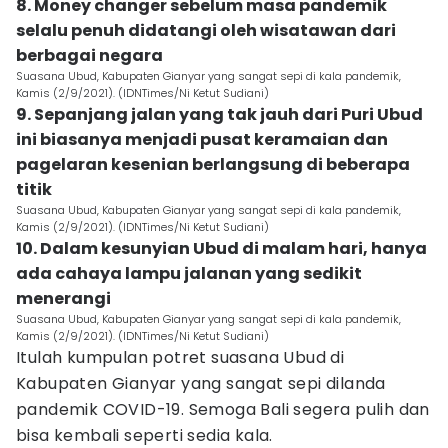
8. Money changer sebelum masa pandemik
selalu penuh didatangi oleh wisatawan dari
berbagai negara
Suasana Ubud, Kabupaten Gianyar yang sangat sepi di kala pandemik,
Kamis (2/9/2021). (IDNTimes/Ni Ketut Sudiani)
9. Sepanjang jalan yang tak jauh dari Puri Ubud
ini biasanya menjadi pusat keramaian dan
pagelaran kesenian berlangsung di beberapa
titik
Suasana Ubud, Kabupaten Gianyar yang sangat sepi di kala pandemik,
Kamis (2/9/2021). (IDNTimes/Ni Ketut Sudiani)
10. Dalam kesunyian Ubud di malam hari, hanya
ada cahaya lampu jalanan yang sedikit
menerangi
Suasana Ubud, Kabupaten Gianyar yang sangat sepi di kala pandemik,
Kamis (2/9/2021). (IDNTimes/Ni Ketut Sudiani)
Itulah kumpulan potret suasana Ubud di
Kabupaten Gianyar yang sangat sepi dilanda
pandemik COVID-19. Semoga Bali segera pulih dan
bisa kembali seperti sedia kala.