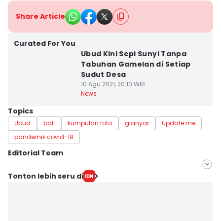
Share Article
Curated For You
Ubud Kini Sepi Sunyi Tanpa
Tabuhan Gamelan di Setiap
Sudut Desa
10 Agu 2021, 20:10 WIB
News
Topics
Ubud
bali
kumpulan foto
gianyar
Update me
pandemik covid-19
Editorial Team
Editor
Tonton lebih seru di
Irma Yudistirani
Editor
Ni Ketut Sudiani