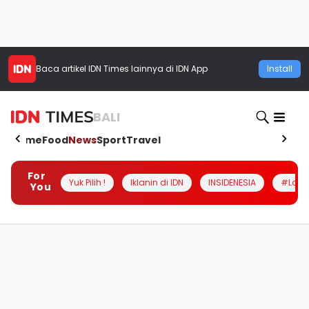
Baca artikel
IDN Times
lainnya di IDN App
Install
BALI
Home
Food
News
Sport
Travel
For
Yuk Pilih !
Iklanin di IDN
INSIDENESIA
#Loka
You