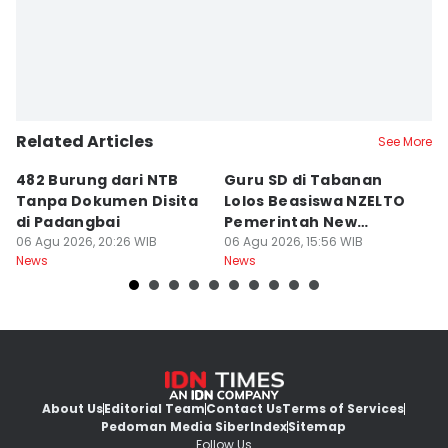
Related Articles
See More
482 Burung dari NTB
Guru SD di Tabanan
6
Tanpa Dokumen Disita
Lolos Beasiswa NZELTO
R
di Padangbai
Pemerintah New
L
06 Agu 2026, 20:26 WIB
Zealand
06 Agu 2026, 15:56 WIB
06
News
News
Ne
About Us
Editorial Team
Contact Us
Terms of Services
Pedoman Media Siber
Index
Sitemap
Follow Us