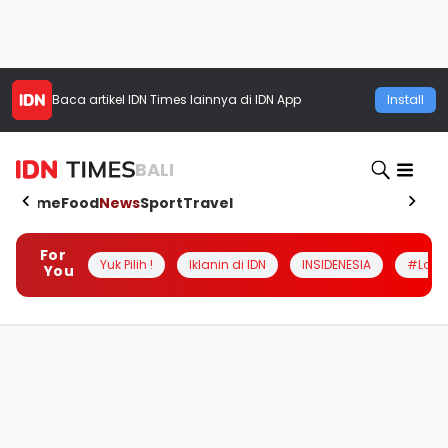
Baca artikel
IDN Times
lainnya di IDN App
Install
BALI
Home
Food
News
Sport
Travel
For
Yuk Pilih !
Iklanin di IDN
INSIDENESIA
#Loka
You