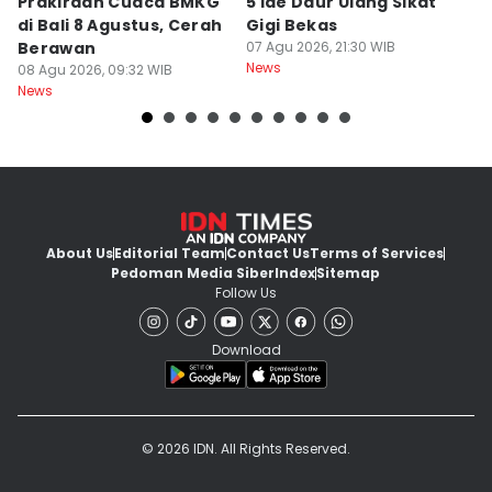
Prakiraan Cuaca BMKG
5 Ide Daur Ulang Sikat
D
di Bali 8 Agustus, Cerah
Gigi Bekas
T
Berawan
07 Agu 2026, 21:30 WIB
R
News
08 Agu 2026, 09:32 WIB
M
07
News
Ne
About Us
Editorial Team
Contact Us
Terms of Services
Pedoman Media Siber
Index
Sitemap
Follow Us
Download
© 2026 IDN. All Rights Reserved.