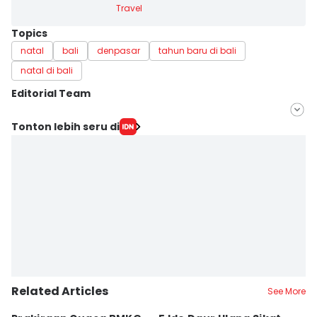
Travel
Topics
natal
bali
denpasar
tahun baru di bali
natal di bali
Editorial Team
Editor
Tonton lebih seru di
Ayu Afria Ulita Ermalia
Editor
Irma Yudistirani
Related Articles
See More