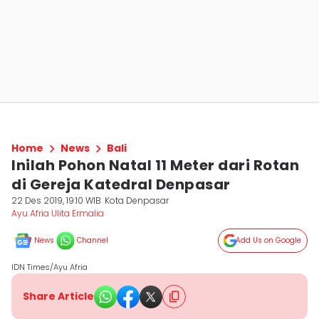
Home
News
Bali
Inilah Pohon Natal 11 Meter dari Rotan
di Gereja Katedral Denpasar
22 Des 2019, 19:10 WIB
Kota Denpasar
Ayu Afria Ulita Ermalia
News
Channel
Add Us on Google
IDN Times/Ayu Afria
Share Article