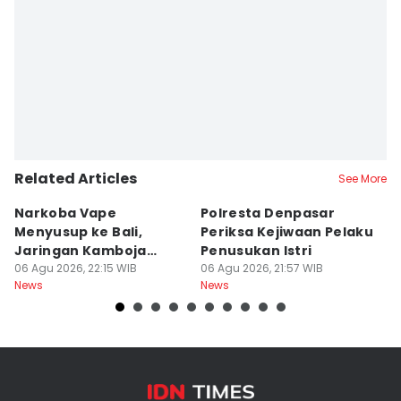
Editor
Irma Yudistirani
Editor
Yogie Fadila
Related Articles
See More
Narkoba Vape
Polresta Denpasar
4
Menyusup ke Bali,
Periksa Kejiwaan Pelaku
T
Jaringan Kamboja
Penusukan Istri
d
Terbongkar
06 Agu 2026, 22:15 WIB
06 Agu 2026, 21:57 WIB
06
News
News
Ne