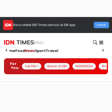
Baca artikel
IDN Times
lainnya di IDN App
Install
BALI
Home
Food
News
Sport
Travel
For
Yuk Pilih !
Iklanin di IDN
INSIDENESIA
#Loka
You