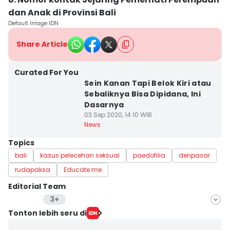
dan Anak di Provinsi Bali
Default Image IDN
Share Article
Curated For You
Sein Kanan Tapi Belok Kiri atau
Sebaliknya Bisa Dipidana, Ini
Dasarnya
03 Sep 2020, 14:10 WIB
News
Topics
bali
kasus pelecehan seksual
paedofilia
denpasar
rudapaksa
Educate me
Editorial Team
3+
Editor
Tonton lebih seru di
Ayu Afria Ulita Ermalia