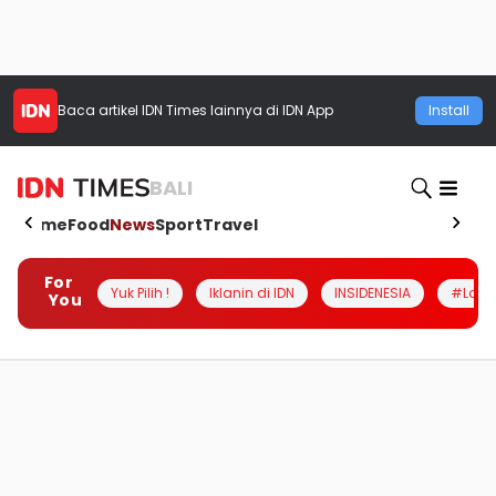
Baca artikel
IDN Times
lainnya di IDN App
Install
BALI
Home
Food
News
Sport
Travel
For
Yuk Pilih !
Iklanin di IDN
INSIDENESIA
#Loka
You