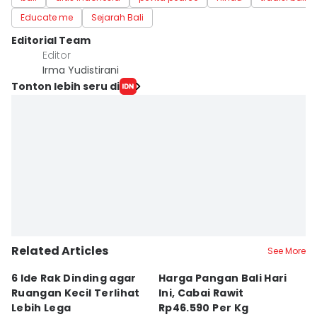
Educate me
Sejarah Bali
Editorial Team
Editor
Irma Yudistirani
Tonton lebih seru di
Related Articles
See More
6 Ide Rak Dinding agar
Harga Pangan Bali Hari
S
Ruangan Kecil Terlihat
Ini, Cabai Rawit
D
Lebih Lega
Rp46.590 Per Kg
a