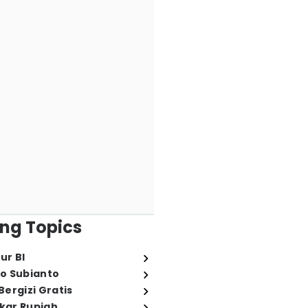
ng Topics
ur BI
o Subianto
ergizi Gratis
ukar Rupiah