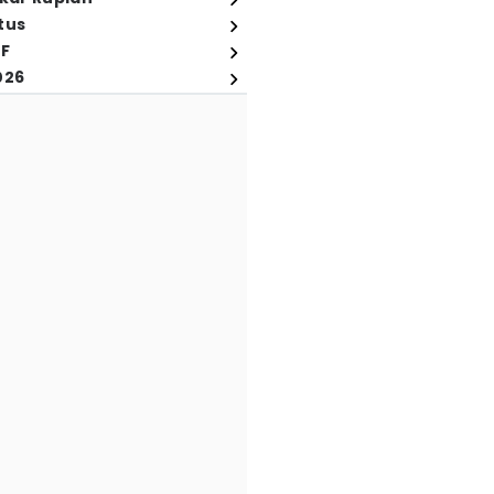
tus
FF
026