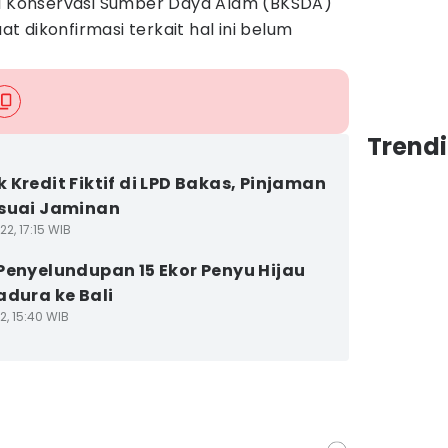
ai Konservasi Sumber Daya Alam (BKSDA)
aat dikonfirmasi terkait hal ini belum
Trendi
 Kredit Fiktif di LPD Bakas, Pinjaman
suai Jaminan
2, 17:15 WIB
Penyelundupan 15 Ekor Penyu Hijau
adura ke Bali
2, 15:40 WIB