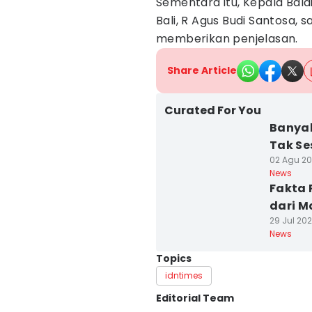
Sementara itu, Kepala Bal
Bali, R Agus Budi Santosa, s
memberikan penjelasan.
Share Article
Curated For You
Banyak
Tak Se
02 Agu 202
News
Fakta 
dari M
29 Jul 202
News
Topics
idntimes
Editorial Team