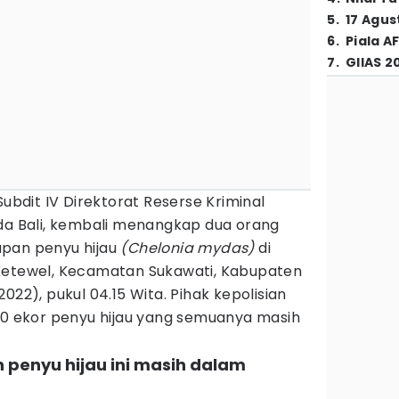
5
.
17 Agus
6
.
Piala A
7
.
GIIAS 2
Subdit IV Direktorat Reserse Kriminal
lda Bali, kembali menangkap dua orang
upan penyu hijau
(Chelonia mydas)
di
Ketewel, Kecamatan Sukawati, Kabupaten
022), pukul 04.15 Wita. Pihak kepolisian
 ekor penyu hijau yang semuanya masih
 penyu hijau ini masih dalam