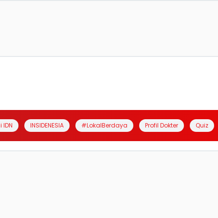
i IDN
INSIDENESIA
#LokalBerdaya
Profil Dokter
Quiz