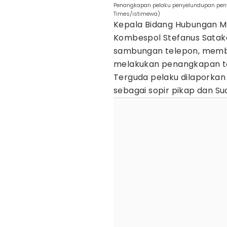
Penangkapan pelaku penyelundupan penyu 
Times/istimewa)
Kepala Bidang Hubungan Ma
Kombespol Stefanus Satake 
sambungan telepon, membe
melakukan penangkapan te
Terguda pelaku dilaporka
sebagai sopir pikap dan Su