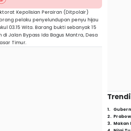
ktorat Kepolisian Perairan (Ditpolair)
orang pelaku penyelundupan penyu hijau
ul 03.15 Wita. Barang bukti sebanyak 15
 di Jalan Bypass Ida Bagus Mantra, Desa
asar Timur.
Trendi
1
.
Gubern
2
.
Prabow
3
.
Makan B
4
.
Nilai T