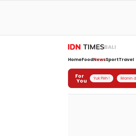
BALI
Home
Food
News
Sport
Travel
For
Yuk Pilih !
Iklanin d
You