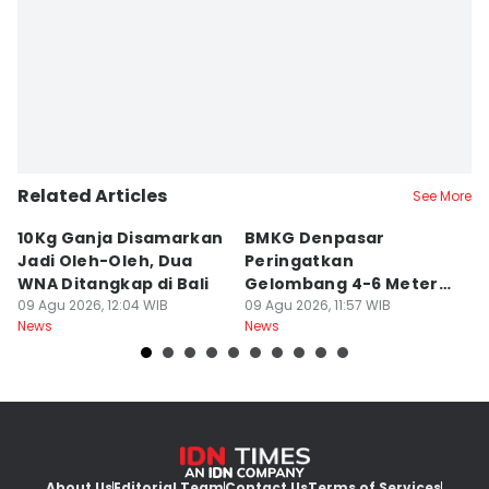
Editor
Ni Ketut Sudiani
Related Articles
See More
10Kg Ganja Disamarkan
BMKG Denpasar
H
Jadi Oleh-Oleh, Dua
Peringatkan
A
WNA Ditangkap di Bali
Gelombang 4-6 Meter di
R
09 Agu 2026, 12:04 WIB
Bali
09 Agu 2026, 11:57 WIB
09
News
News
Ne
About Us
Editorial Team
Contact Us
Terms of Services