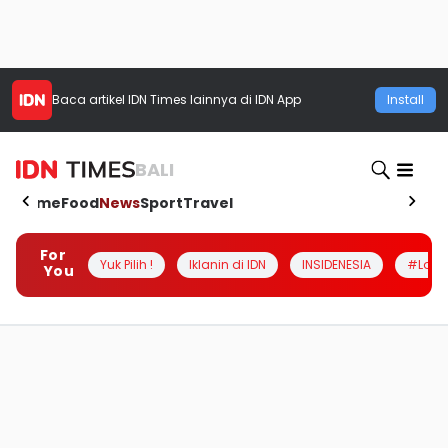
Baca artikel
IDN Times
lainnya di IDN App
Install
BALI
Home
Food
News
Sport
Travel
For
Yuk Pilih !
Iklanin di IDN
INSIDENESIA
#Loka
You