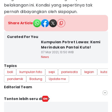
belakangan ini. Kondisi yang sepertinya tak
pernah dibayangkan oleh siapapun.
Share Article
Curated For You
Kumpulan Potret Lawas: Kami
Merindukan Pantai Kuta!
07 Mar 2021, 13:50 WIB
News
Topics
bali
kumpulan foto
sepi
pariwisata
legian
kuta
pandemik
Badung
Update me
Editorial Team
Editor
Tonton lebih seru di
Ayu Afria Ulita Ermalia