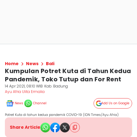
Home
News
Bali
Kumpulan Potret Kuta di Tahun Kedua
Pandemik, Toko Tutup dan For Rent
14 Apr 2021, 08:10 WIB
Kab. Badung
Ayu Afria Ulita Ermalia
News
Channel
Add Us on Google
Potret Kuta di tahun kedua pandemik COVID-19 (IDN Times/Ayu Afria)
Share Article