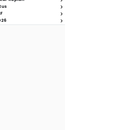
tus
FF
026