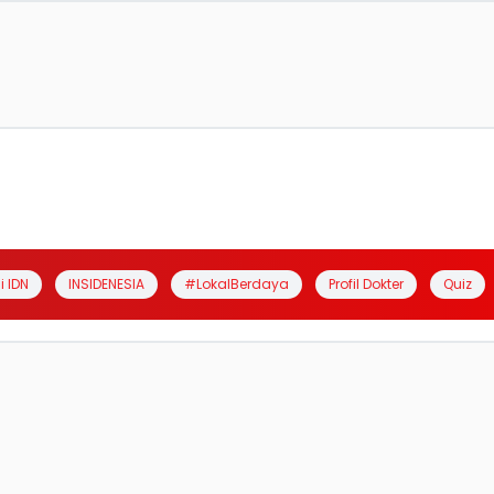
i IDN
INSIDENESIA
#LokalBerdaya
Profil Dokter
Quiz