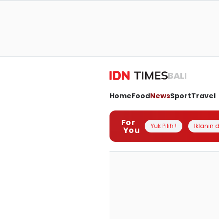
BALI
Home
Food
News
Sport
Travel
For
Yuk Pilih !
Iklanin d
You