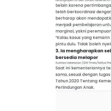
Penangkapan AP oleh Satuan Reserse Kri
Selain karena pertimbanga
telah berkoordinasi dengan i
berharap akan mendapatkan
menjadi pembelajaran untu
marginal, yakni perempuan d
“Kalau kasus yang kemarin m
pintu dulu. Tidak boleh ny
3. Ia mengharapkan se
bersedia melapor
ilustrasi kekerasan (IDN Times/Aditya P
Saat ini kementeriannya t
sama, sesuai dengan tugas
Tahun 2020 Tentang Keme
Perlindungan Anak.