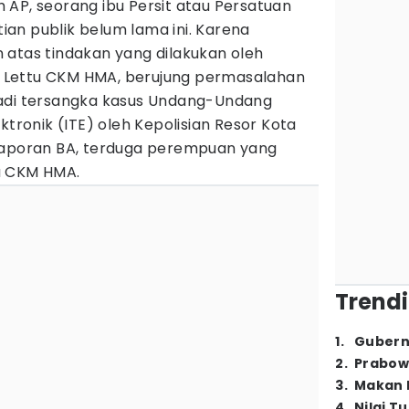
h AP, seorang ibu Persit atau Persatuan
atian publik belum lama ini. Karena
 atas tindakan yang dilakukan oleh
, Lettu CKM HMA, berujung permasalahan
jadi tersangka kasus Undang-Undang
ktronik (ITE) oleh Kepolisian Resor Kota
laporan BA, terduga perempuan yang
u CKM HMA.
Trendi
1
.
Gubern
2
.
Prabow
3
.
Makan B
4
.
Nilai T