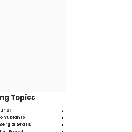
ng Topics
ur BI
o Subianto
ergizi Gratis
ukar Rupiah