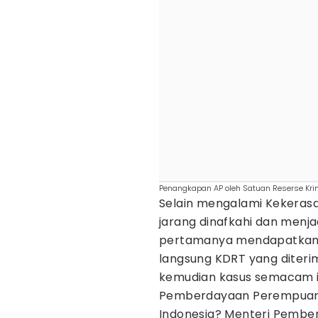
Penangkapan AP oleh Satuan Reserse Kri
Selain mengalami Kekeras
jarang dinafkahi dan menja
pertamanya mendapatkan 
langsung KDRT yang diterim
kemudian kasus semacam ini
Pemberdayaan Perempuan d
Indonesia? Menteri Pembe