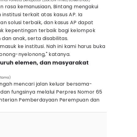
minal Polresta Denapasar (Dok.IDN Times/screenshoot)
n rasa kemanusiaan, Bintang mengakui
nstitusi terkait atas kasus AP. Ia
 solusi terbaik, dan kasus AP dapat
k kepentingan terbaik bagi kelompok
an anak, serta disabilitas.
asuk ke institusi. Nah ini kami harus buka
elonong-nyelonong," katanya.
luruh elemen, dan masyarakat
ratama)
engah mencari jalan keluar bersama-
 dan fungsinya melalui Perpres Nomor 65
nterian Pemberdayaan Perempuan dan