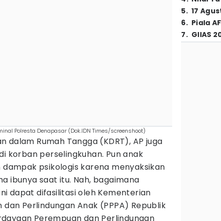
5
.
17 Agus
6
.
Piala A
7
.
GIIAS 2
minal Polresta Denapasar (Dok.IDN Times/screenshoot)
an dalam Rumah Tangga (KDRT), AP juga
di korban perselingkuhan. Pun anak
dampak psikologis karena menyaksikan
a ibunya saat itu. Nah, bagaimana
 dapat difasilitasi oleh Kementerian
an Perlindungan Anak (PPPA) Republik
rdayaan Perempuan dan Perlindungan