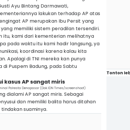
 Gusti Ayu Bintang Darmawati,
ementeriannya lakukan terhadap AP atas
engingat AP merupakan Ibu Persit yang
 yang memiliki sistem peradilan tersendiri.
n itu, kami dari kementerian melihatnya
apa pada waktu itu kami hadir langsung, ya
ikasi, koordinasi karena kalau kita
n. Apalagi di TNI mereka kan punya
nya di Puspem Badung, pada Sabtu
Tonton leb
i kasus AP sangat miris
minal Polresta Denapasar (Dok.IDN Times/screenshoot)
g dialami AP sangat miris. Sebagai
usui dan memiliki balita harus ditahan
 tindakan suaminya.