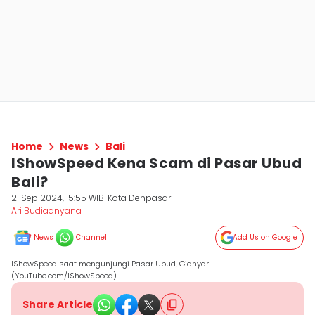
Home
News
Bali
IShowSpeed Kena Scam di Pasar Ubud
Bali?
21 Sep 2024, 15:55 WIB
Kota Denpasar
Ari Budiadnyana
News
Channel
Add Us on Google
IShowSpeed saat mengunjungi Pasar Ubud, Gianyar.
(YouTube.com/IShowSpeed)
Share Article