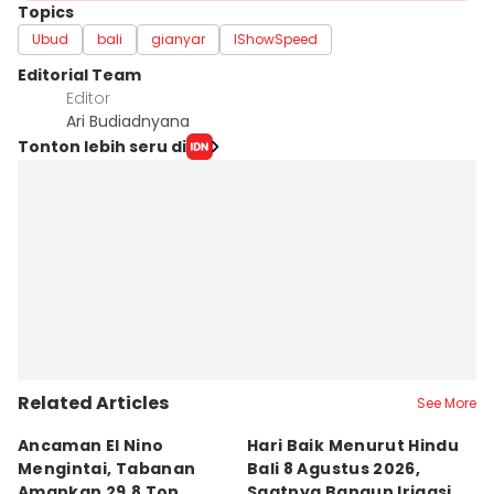
Topics
Ubud
bali
gianyar
IShowSpeed
Editorial Team
Editor
Ari Budiadnyana
Tonton lebih seru di
Related Articles
See More
Ancaman El Nino
Hari Baik Menurut Hindu
H
Mengintai, Tabanan
Bali 8 Agustus 2026,
Pa
Amankan 29,8 Ton
Saatnya Bangun Irigasi
A