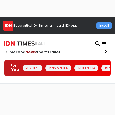
Baca artikel
IDN Times
lainnya di IDN App
Install
BALI
Home
Food
News
Sport
Travel
For
Yuk Pilih !
Iklanin di IDN
INSIDENESIA
#Loka
You