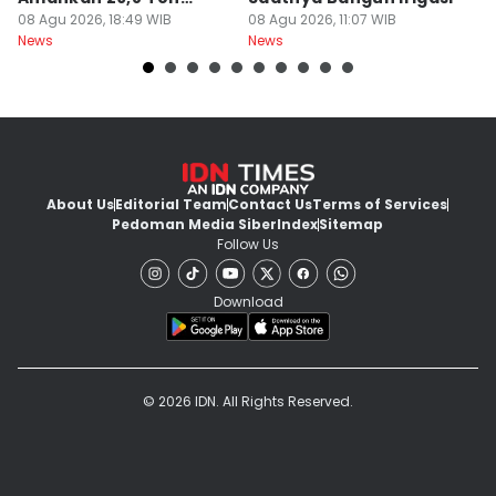
Beras
08 Agu 2026, 18:49 WIB
08 Agu 2026, 11:07 WIB
08
News
News
Ne
About Us
Editorial Team
Contact Us
Terms of Services
Pedoman Media Siber
Index
Sitemap
Follow Us
Download
© 2026 IDN. All Rights Reserved.