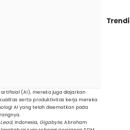
Trendi
tifisial (AI), mereka juga diajarkan
alitas serta produktivitas kerja mereka
logi AI yang telah disematkan pada
rangnya.
 Lead
, Indonesia,
Gigabyte,
Abraham
angkah ini juga sebagai persiapan SDM