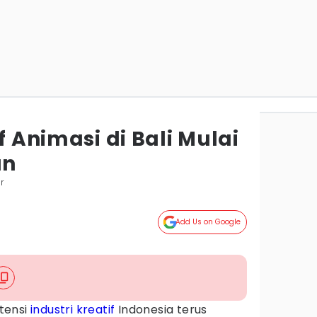
f Animasi di Bali Mulai
an
r
Add Us on Google
tensi
industri kreatif
Indonesia terus