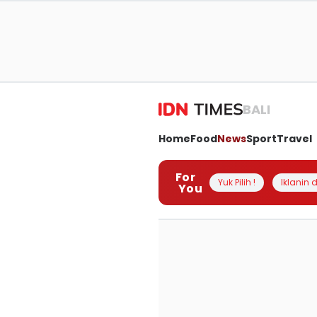
BALI
Home
Food
News
Sport
Travel
For
Yuk Pilih !
Iklanin d
You