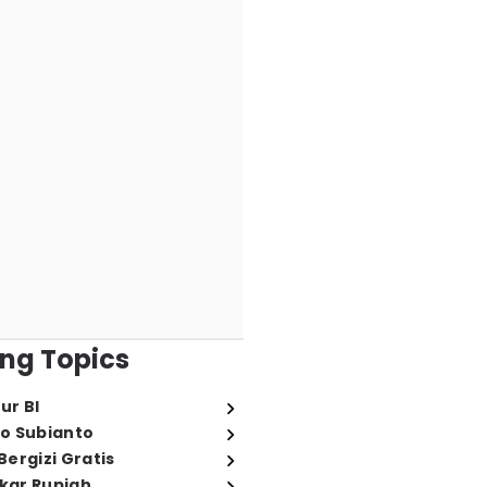
ng Topics
ur BI
o Subianto
ergizi Gratis
ukar Rupiah