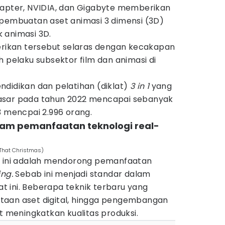
hapter, NVIDIA, dan Gigabyte memberikan
 pembuatan aset animasi 3 dimensi (3D)
 animasi 3D.
berikan tersebut selaras dengan kecakapan
h pelaku subsektor film dan animasi di
ndidikan dan pelatihan (diklat)
3 in 1
yang
asar pada tahun 2022 mencapai sebanyak
3 mencpai 2.996 orang.
alam pemanfaatan teknologi real-
/That Christmas)
n ini adalah mendorong pemanfaatan
ing.
Sebab ini menjadi standar dalam
aat ini. Beberapa teknik terbaru yang
ciptaan aset digital, hingga pengembangan
at meningkatkan kualitas produksi.