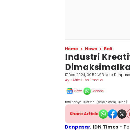
Home
News
Bali
Industri Kreati
Dimaksimalk
17 Des 2024, 09:52 WIB
Kota Denpasa
Ayu Afria Ulita Ermalia
News
Channel
foto hanya ilustrasi (pexels.com/Lukas)
Share Article
Denpasar
, IDN Times
- Po