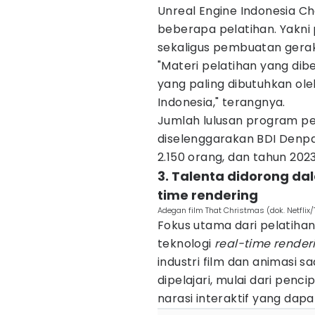
Unreal Engine Indonesia C
beberapa pelatihan. Yakni
sekaligus pembuatan gerak
"Materi pelatihan yang di
yang paling dibutuhkan ole
Indonesia," terangnya.
Jumlah lulusan program pe
diselenggarakan BDI Denp
2.150 orang, dan tahun 202
3. Talenta didorong d
time rendering
Adegan film That Christmas (dok. Netflix
Fokus utama dari pelatiha
teknologi
real-time render
industri film dan animasi s
dipelajari, mulai dari pen
narasi interaktif yang dap