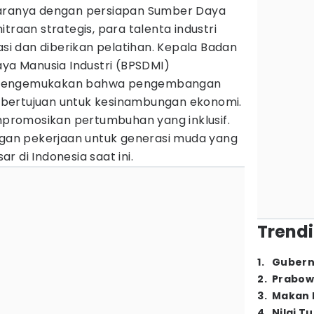
taranya dengan persiapan Sumber Daya
traan strategis, para talenta industri
asi dan diberikan pelatihan. Kepala Badan
 Manusia Industri (BPSDMI)
 mengemukakan bahwa pengembangan
ya bertujuan untuk kesinambungan ekonomi.
romosikan pertumbuhan yang inklusif.
an pekerjaan untuk generasi muda yang
 di Indonesia saat ini.
Trendi
1
.
Gubern
2
.
Prabow
3
.
Makan B
4
.
Nilai T