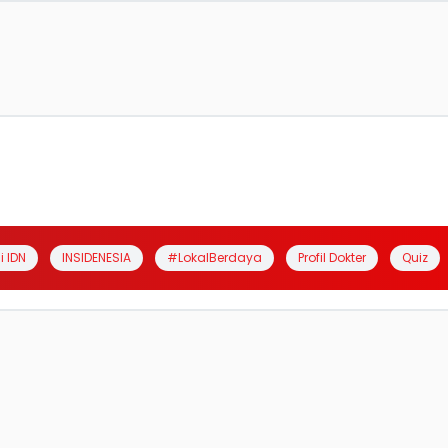
i IDN
INSIDENESIA
#LokalBerdaya
Profil Dokter
Quiz