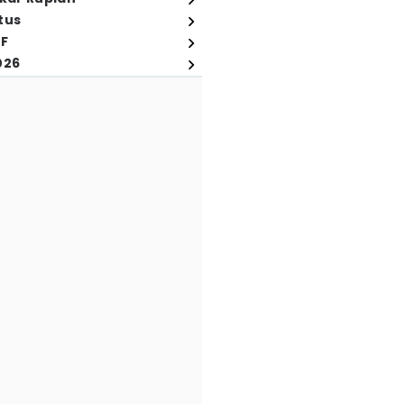
tus
FF
026