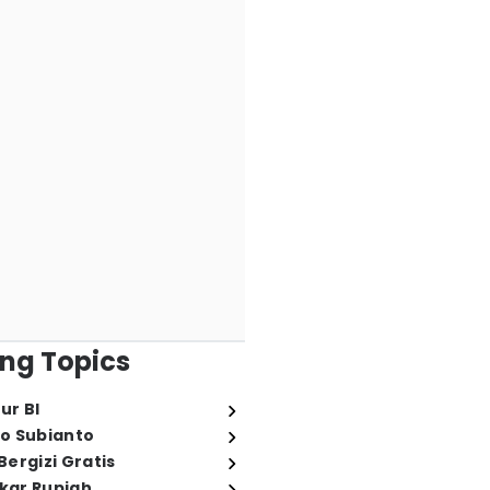
ng Topics
ur BI
o Subianto
ergizi Gratis
ukar Rupiah