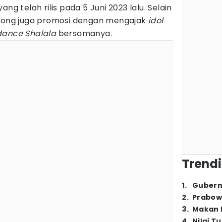
 yang telah rilis pada 5 Juni 2023 lalu. Selain
eyong juga promosi dengan mengajak
idol
dance Shalala
bersamanya.
Trendi
1
.
Gubern
2
.
Prabow
3
.
Makan B
4
.
Nilai T