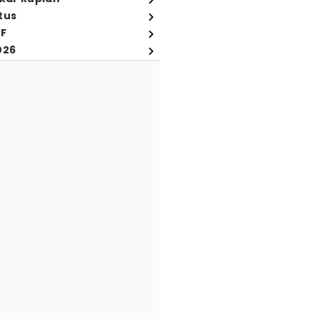
tus
FF
026