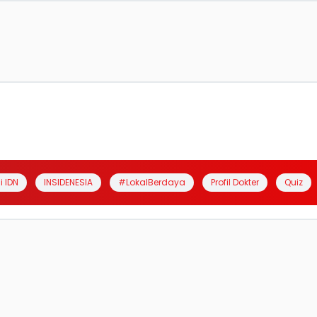
i IDN
INSIDENESIA
#LokalBerdaya
Profil Dokter
Quiz