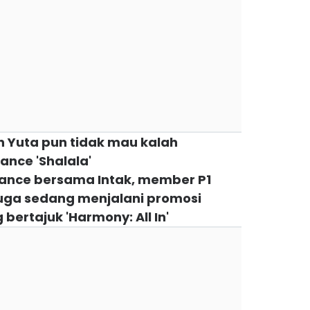
n Yuta pun tidak mau kalah
nce 'Shalala'
dance bersama Intak, member P1
uga sedang menjalani promosi
bertajuk 'Harmony: All In'