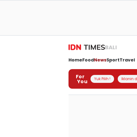
BALI
Home
Food
News
Sport
Travel
For
Yuk Pilih !
Iklanin d
You