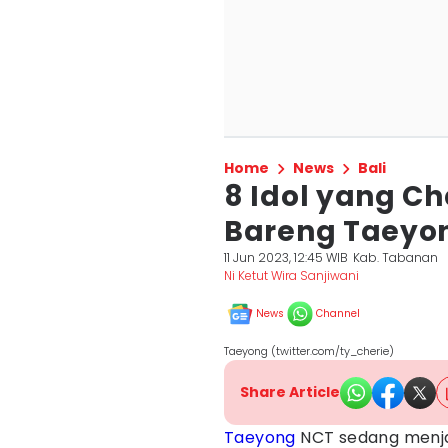
Home
News
Bali
8 Idol yang C
Bareng Taeyo
11 Jun 2023, 12:45 WIB
Kab. Tabanan
Ni Ketut Wira Sanjiwani
News
Channel
Taeyong (twitter.com/ty_cherie)
Share Article
Taeyong
NCT sedang menjal