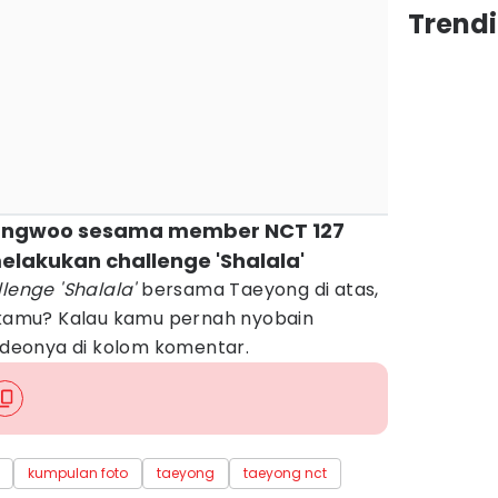
Trendi
ungwoo sesama member NCT 127
elakukan challenge 'Shalala'
lenge 'Shalala'
bersama Taeyong di atas,
t kamu? Kalau kamu pernah nyobain
ideonya di kolom komentar.
kumpulan foto
taeyong
taeyong nct