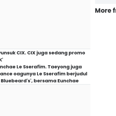
More 
unsuk CIX. CIX juga sedang promo
K'
nchae Le Sserafim. Taeyong juga
ance oagunya Le Sserafim berjudul
 Bluebeard's', bersama Eunchae