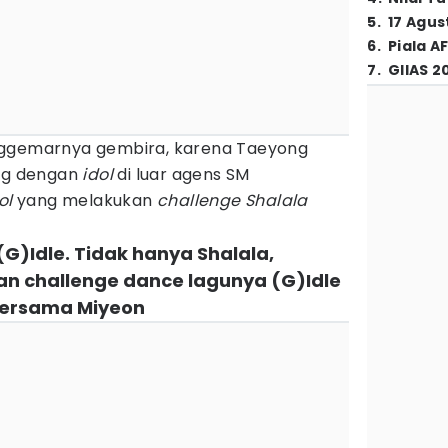
5
.
17 Agus
6
.
Piala A
7
.
GIIAS 2
nggemarnya gembira, karena Taeyong
ung dengan
idol
di luar agens SM
ol
yang melakukan
challenge
Shalala
(G)Idle. Tidak hanya Shalala,
n challenge dance lagunya (G)Idle
 bersama Miyeon