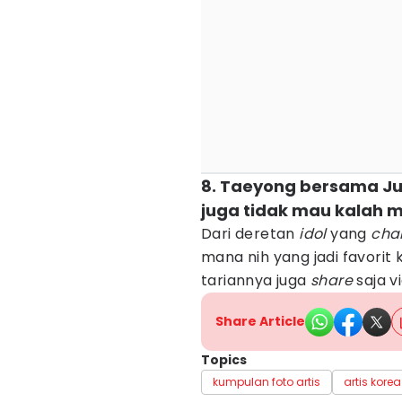
8. Taeyong bersama J
juga tidak mau kalah m
Dari deretan
idol
yang
chal
mana nih yang jadi favori
tariannya juga
share
saja v
Share Article
Topics
kumpulan foto artis
artis korea