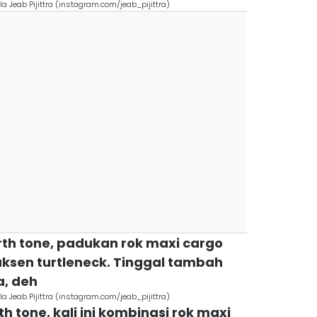
a Jeab Pijittra (instagram.com/jeab_pijittra)
arth tone, padukan rok maxi cargo
aksen turtleneck. Tinggal tambah
a, deh
a Jeab Pijittra (instagram.com/jeab_pijittra)
h tone, kali ini kombinasi rok maxi