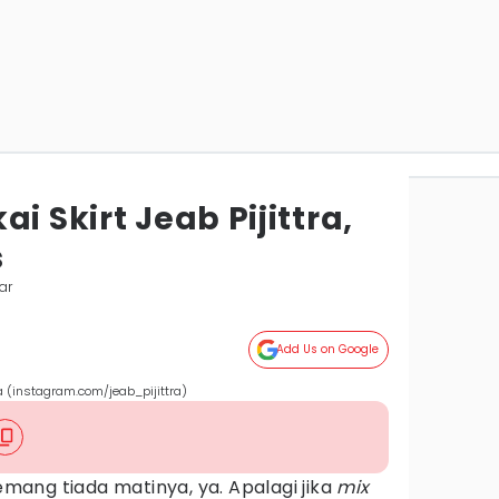
i Skirt Jeab Pijittra,
s
ar
Add Us on Google
tra (instagram.com/jeab_pijittra)
ang tiada matinya, ya. Apalagi jika
mix