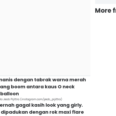
More 
i manis dengan tabrak warna merah
yang boom antara kaus O neck
 balloon
a Jeab Pijittra (instagram.com/jeab_pijittra)
pernah gagal kasih look yang girly.
 dipadukan dengan rok maxi flare