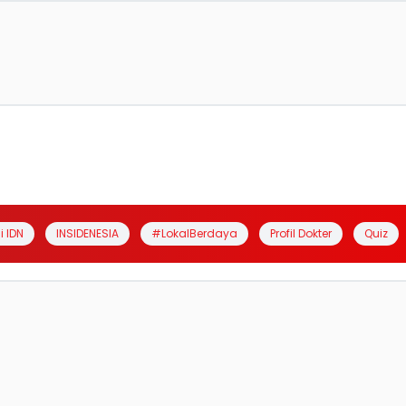
i IDN
INSIDENESIA
#LokalBerdaya
Profil Dokter
Quiz