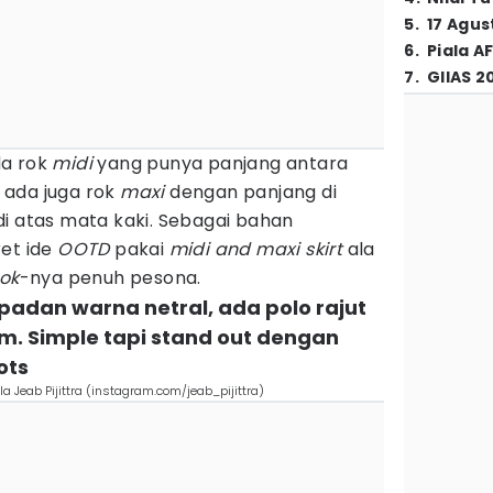
5
.
17 Agus
6
.
Piala A
7
.
GIIAS 2
da rok
midi
yang punya panjang antara
, ada juga rok
maxi
dengan panjang di
i atas mata kaki. Sebagai bahan
ret ide
OOTD
pakai
midi and maxi skirt
ala
ook
-nya penuh pesona.
padan warna netral, ada polo rajut
am. Simple tapi stand out dengan
ots
a Jeab Pijittra (instagram.com/jeab_pijittra)