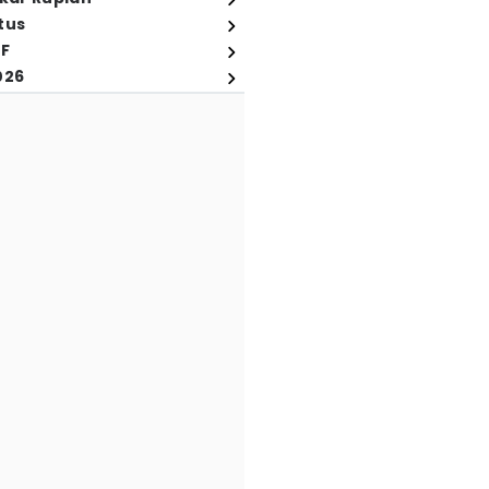
tus
FF
026