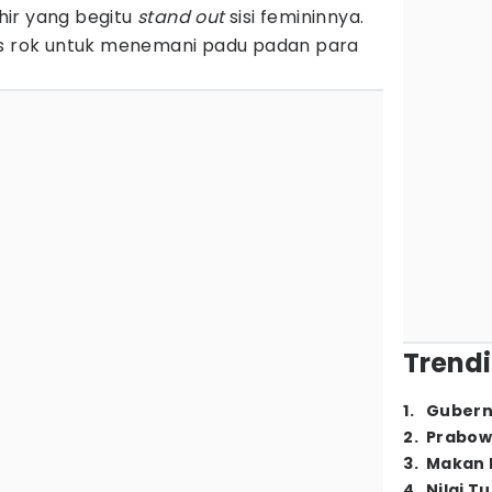
hir yang begitu
stand
out
sisi femininnya.
is rok untuk menemani padu padan para
Trendi
1
.
Gubern
2
.
Prabow
3
.
Makan B
4
.
Nilai T