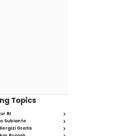
ng Topics
ur BI
o Subianto
ergizi Gratis
ukar Rupiah