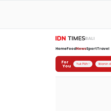
BALI
Home
Food
News
Sport
Travel
For
Yuk Pilih !
Iklanin d
You