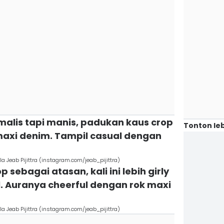
imalis tapi manis, padukan kaus crop
Tonton leb
maxi denim. Tampil casual dengan
a Jeab Pijittra (instagram.com/jeab_pijittra)
 sebagai atasan, kali ini lebih girly
. Auranya cheerful dengan rok maxi
a Jeab Pijittra (instagram.com/jeab_pijittra)