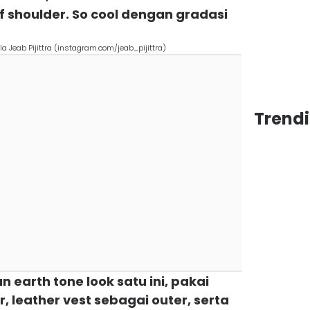
f shoulder. So cool dengan gradasi
a Jeab Pijittra (instagram.com/jeab_pijittra)
Trendi
 earth tone look satu ini, pakai
r, leather vest sebagai outer, serta