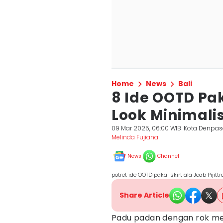
Home
News
Bali
8 Ide OOTD Paka
Look Minimali
09 Mar 2025, 06:00 WIB
Kota Denpas
Melinda Fujiana
News
Channel
potret ide OOTD pakai skirt ala Jeab Pijit
Share Article
Padu padan dengan rok mem