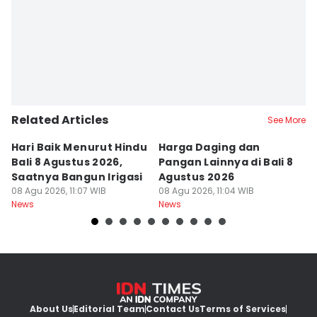
Related Articles
See More
Hari Baik Menurut Hindu
Harga Daging dan
P
Bali 8 Agustus 2026,
Pangan Lainnya di Bali 8
di
Saatnya Bangun Irigasi
Agustus 2026
B
08 Agu 2026, 11:07 WIB
08 Agu 2026, 11:04 WIB
08
News
News
Ne
About Us
Editorial Team
Contact Us
Terms of Services