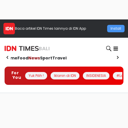
Baca artikel
IDN Times
lainnya di IDN App
Install
BALI
Home
Food
News
Sport
Travel
For
Yuk Pilih !
Iklanin di IDN
INSIDENESIA
#Loka
You