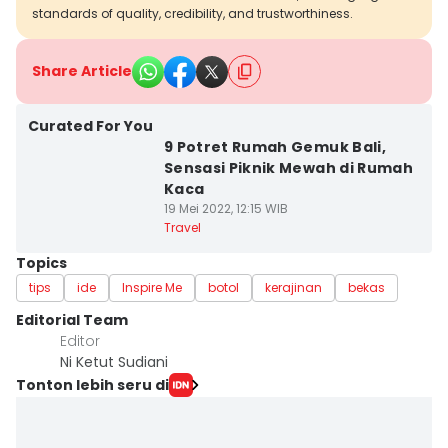
standards of quality, credibility, and trustworthiness.
Share Article
Curated For You
9 Potret Rumah Gemuk Bali,
Sensasi Piknik Mewah di Rumah
Kaca
19 Mei 2022, 12:15 WIB
Travel
Topics
tips
ide
Inspire Me
botol
kerajinan
bekas
Editorial Team
Editor
Ni Ketut Sudiani
Tonton lebih seru di