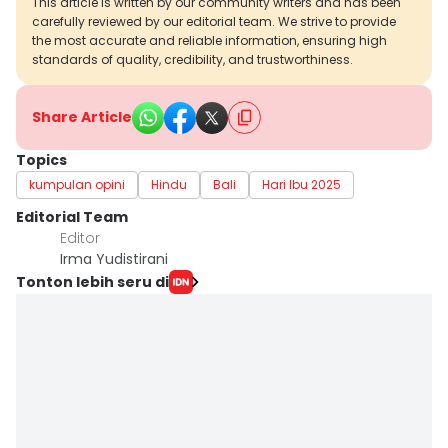
This article is written by our community writers and has been
carefully reviewed by our editorial team. We strive to provide
the most accurate and reliable information, ensuring high
standards of quality, credibility, and trustworthiness.
Share Article
Topics
kumpulan opini
Hindu
Bali
Hari Ibu 2025
Editorial Team
Editor
Irma Yudistirani
Tonton lebih seru di