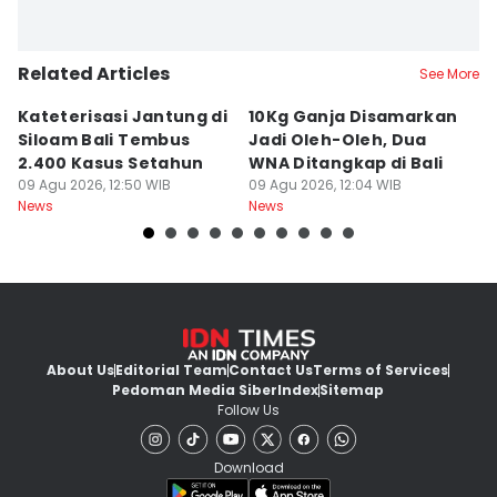
Related Articles
See More
Kateterisasi Jantung di
10Kg Ganja Disamarkan
B
Siloam Bali Tembus
Jadi Oleh-Oleh, Dua
P
2.400 Kasus Setahun
WNA Ditangkap di Bali
G
09 Agu 2026, 12:50 WIB
09 Agu 2026, 12:04 WIB
Ba
09
News
News
Ne
About Us
Editorial Team
Contact Us
Terms of Services
Pedoman Media Siber
Index
Sitemap
Follow Us
Download