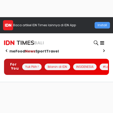
Baca artikel
IDN Times
lainnya di IDN App
Install
BALI
Home
Food
News
Sport
Travel
For
Yuk Pilih !
Iklanin di IDN
INSIDENESIA
#Loka
You