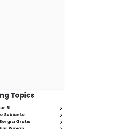
ng Topics
ur BI
o Subianto
ergizi Gratis
ukar Rupiah