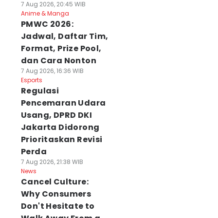
7 Aug 2026, 20:45 WIB
Anime & Manga
PMWC 2026:
Jadwal, Daftar Tim,
Format, Prize Pool,
dan Cara Nonton
7 Aug 2026, 16:36 WIB
Esports
Regulasi
Pencemaran Udara
Usang, DPRD DKI
Jakarta Didorong
Prioritaskan Revisi
Perda
arkoba Vape
Polresta Denpasar
482 Burung dari
7 Aug 2026, 21:38 WIB
enyusup ke Bali,
Periksa Kejiwaan
NTB Tanpa
News
aringan Kamboja
Pelaku Penusukan
Dokumen Disita d
Cancel Culture:
erbongkar
Istri
Padangbai
Why Consumers
 Agu 2026, 22:15 WIB
06 Agu 2026, 21:57 WIB
06 Agu 2026, 20:26 WI
ws
News
News
Don't Hesitate to