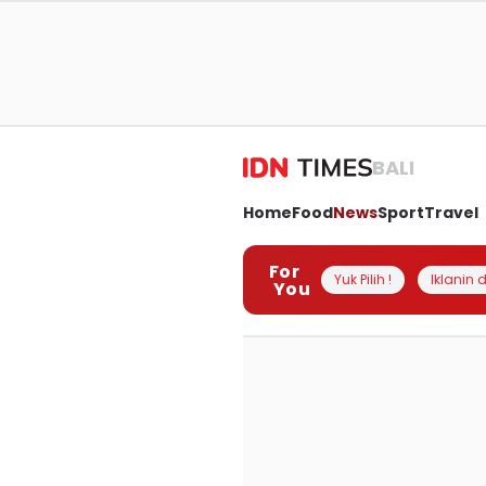
BALI
Home
Food
News
Sport
Travel
For
Yuk Pilih !
Iklanin d
You