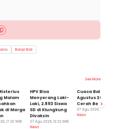
cana
Banjir Bali
See More
isterius
HPV Bisa
Cuaca Bali 7
N
g Malam
Menyerang Laki-
Agustus 2026
M
esahkan
Laki, 2.893 Siswa
Cerah Berawan
J
ak di Marga
SD di Klungkung
07 Agu 2026, 10:47 WIB
T
News
an
Divaksin
06
Ne
26, 17:20 WIB
07 Agu 2026, 13:22 WIB
News