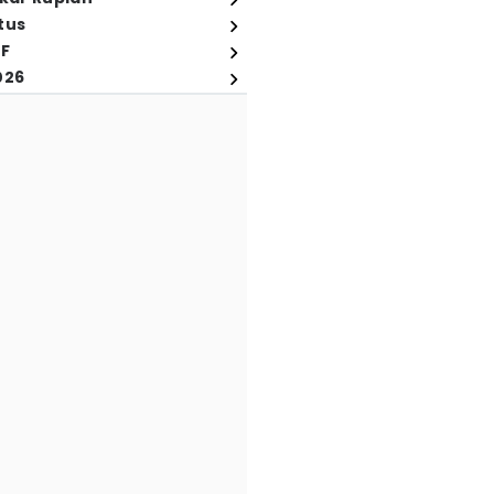
tus
FF
026