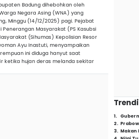
bupaten Badung dihebohkan oleh
Warga Negara Asing (WNA) yang
g, Minggu (14/12/2025) pagi. Pejabat
i Penerangan Masyarakat (PS Kasubsi
syarakat (Sihumas) Kepolisian Resor
 Nyoman Ayu Inastuti, menyampaikan
erempuan ini diduga hanyut saat
 ketika hujan deras melanda sekitar
Trendi
1
.
Gubern
2
.
Prabow
3
.
Makan B
4
.
Nilai T