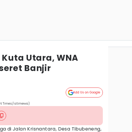
i Kuta Utara, WNA
eret Banjir
Add Us on Google
DN Times/istimewa)
a di Jalan Krisnantara, Desa Tibubeneng,