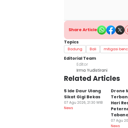
Share Article
Topics
Badung
Bali
mitigasi ben
Editorial Team
Editor
Irma Yudistirani
Related Articles
5 Ide Daur Ulang
Drone M
Sikat Gigi Bekas
Terban
07 Agu 2026, 21:30 WIB
Hari R
News
Petern
Taban
07 Agu 20
News