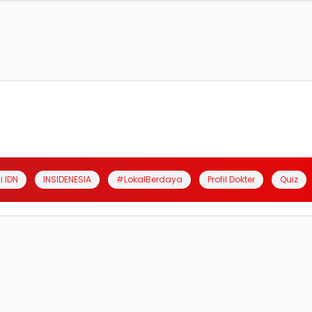
i IDN
INSIDENESIA
#LokalBerdaya
Profil Dokter
Quiz