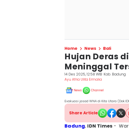
Home
News
Bali
Hujan Deras d
Meninggal Ters
14 Des 2025, 12:58 WIB
Kab. Badung
Ayu Afria Ulita Ermalia
News
Channel
Evakuasi jasad WNA di Kita Utara (Dok.I
Share Article
Badung
,
IDN Times
- Warg