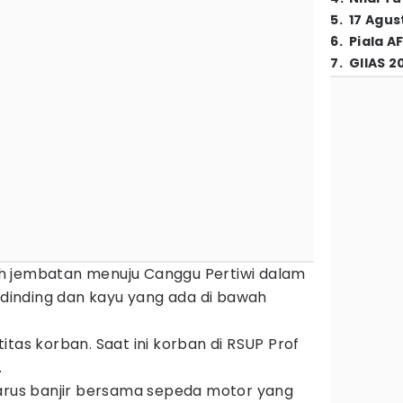
5
.
17 Agus
6
.
Piala A
7
.
GIIAS 2
h jembatan menuju Canggu Pertiwi dalam
a dinding dan kayu yang ada di bawah
itas korban. Saat ini korban di RSUP Prof
.
 arus banjir bersama sepeda motor yang