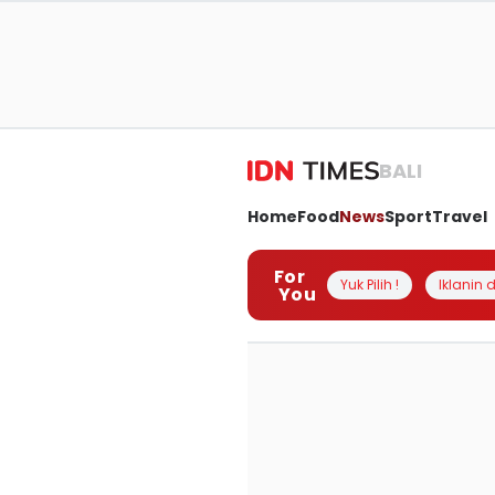
BALI
Home
Food
News
Sport
Travel
For
Yuk Pilih !
Iklanin d
You