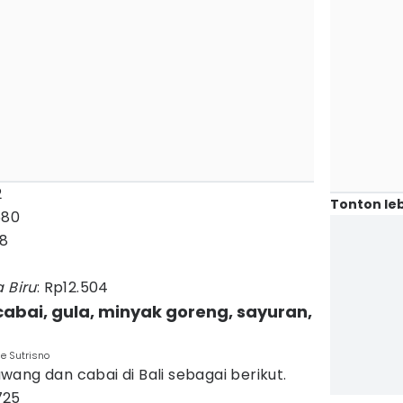
2
Tonton leb
680
18
a Biru
: Rp12.504
abai, gula, minyak goreng, sayuran,
e Sutrisno
ang dan cabai di Bali sebagai berikut.
725