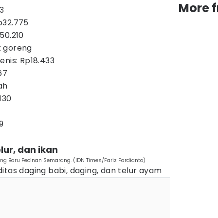
More 
83
p32.775
50.210
k goreng
enis: Rp18.433
67
ah
130
9
lur, dan ikan
ang Baru Pecinan Semarang. (IDN Times/Fariz Fardianto)
itas daging babi, daging, dan telur ayam