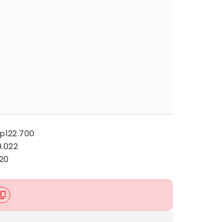
Rp122.700
9.022
120