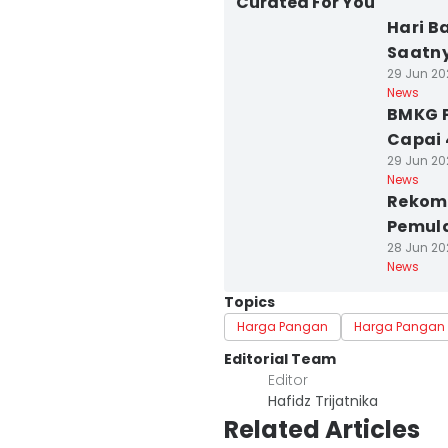
Curated For You
Hari B
Saatny
29 Jun 20
News
BMKG P
Capai 
29 Jun 20
News
Rekom
Pemula
28 Jun 20
News
Topics
Harga Pangan
Harga Pangan 
Editorial Team
Editor
Hafidz Trijatnika
Related Articles