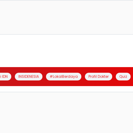
i IDN
INSIDENESIA
#LokalBerdaya
Profil Dokter
Quiz