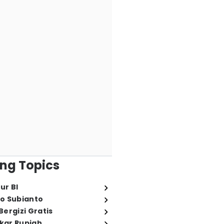
ng Topics
ur BI
o Subianto
ergizi Gratis
ukar Rupiah