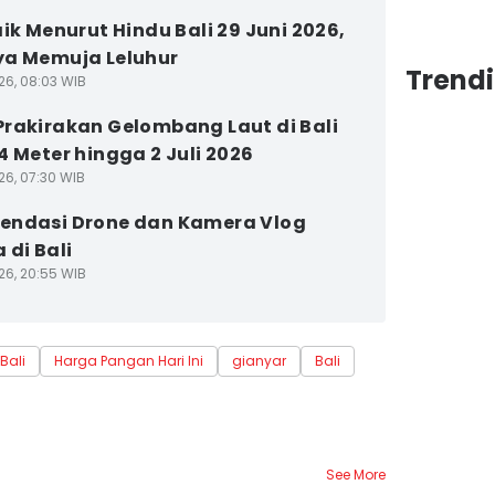
aik Menurut Hindu Bali 29 Juni 2026,
a Memuja Leluhur
Trendi
26, 08:03 WIB
rakirakan Gelombang Laut di Bali
4 Meter hingga 2 Juli 2026
26, 07:30 WIB
endasi Drone dan Kamera Vlog
 di Bali
26, 20:55 WIB
Bali
Harga Pangan Hari Ini
gianyar
Bali
See More