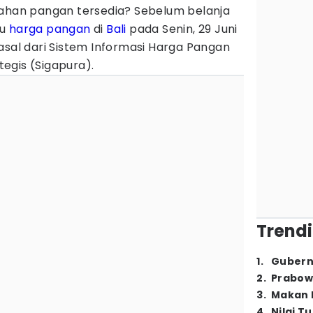
bahan pangan tersedia? Sebelum belanja
lu
harga pangan
di
Bali
pada Senin, 29 Juni
asal dari Sistem Informasi Harga Pangan
egis (Sigapura).
Trendi
1
.
Gubern
2
.
Prabow
3
.
Makan B
4
.
Nilai T