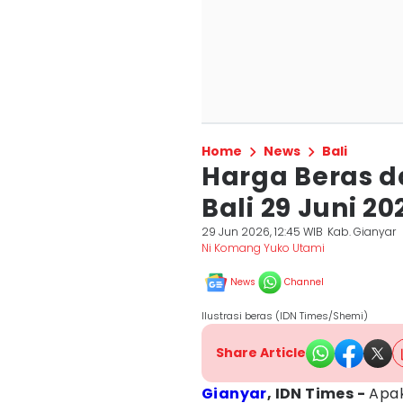
Home
News
Bali
Harga Beras d
Bali 29 Juni 20
29 Jun 2026, 12:45 WIB
Kab. Gianyar
Ni Komang Yuko Utami
News
Channel
Ilustrasi beras (IDN Times/Shemi)
Share Article
Gianyar
, IDN Times -
Apak