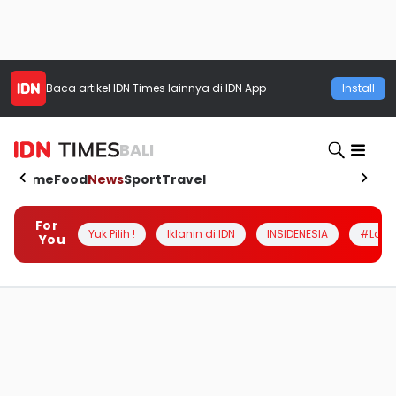
Baca artikel
IDN Times
lainnya di IDN App
Install
BALI
Home
Food
News
Sport
Travel
For
Yuk Pilih !
Iklanin di IDN
INSIDENESIA
#Loka
You