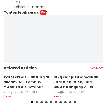
Editor
Febriana Sintasari
Tonton lebih seru di
Related Articles
See More
Kateterisasi Jantung di
10Kg Ganja Disamarkan
B
Siloam Bali Tembus
Jadi Oleh-Oleh, Dua
P
2.400 Kasus Setahun
WNA Ditangkap di Bali
G
09 Agu 2026, 12:50 WIB
09 Agu 2026, 12:04 WIB
Ba
09
News
News
Ne