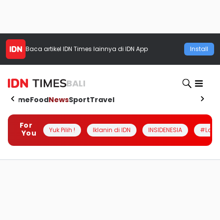
Baca artikel
IDN Times
lainnya di IDN App
Install
BALI
Home
Food
News
Sport
Travel
For
Yuk Pilih !
Iklanin di IDN
INSIDENESIA
#Loka
You