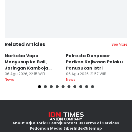
Related Articles
See More
Narkoba Vape
Polresta Denpasar
4
Menyusup ke Bali,
Periksa Kejiwaan Pelaku
T
Jaringan Kamboja
Penusukan Istri
d
Terbongkar
06 Agu 2026, 22:15 WIB
06 Agu 2026, 21:57 WIB
06
News
News
Ne
About Us
Editorial Team
Contact Us
Terms of Services
Pedoman Media Siber
Index
Sitemap