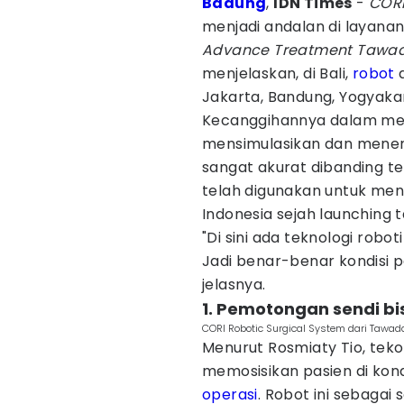
Badung
,
IDN Times
-
CORI
menjadi andalan di layana
Advance Treatment Tawad
menjelaskan, di Bali,
robot
a
Jakarta, Bandung, Yogyaka
Kecanggihannya dalam me
mensimulasikan dan menen
sangat akurat dibanding tekn
telah digunakan untuk meny
Indonesia sejah launching 
"Di sini ada teknologi robo
Jadi benar-benar kondisi pa
jelasnya.
1. Pemotongan sendi bis
CORI Robotic Surgical System dari Tawad
Menurut Rosmiaty Tio, teko
memosisikan pasien di kond
operasi
. Robot ini sebagai