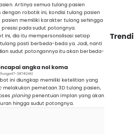
ien. Artinya semua tulang pasien
engan robotik ini, kondisi tulang pasien
ap pasien memiliki karakter tulang sehingga
n presisi pada sudut potongnya.
Trendi
t ini, dia itu mempersonalisasi setiap
u tulang pasti berbeda-beda ya. Jadi, nanti
ian sudut potongannya itu akan berbeda-
encapai angka nol koma
s/tungart7-38741244)
ot ini diungkap memiliki ketelitian yang
c
melakukan pemetaan 3D tulang pasien,
roses
planing
penentuan implan yang akan
ukuran hingga sudut potongnya.