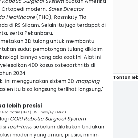
 Robotic Surgical System
buatan Amerika
n Ortopedi modern.
Sales Director
a Healthcare
(THC), Rosmiaty Tio
da di RS Siloam. Selain itu juga terdapat di
rta, serta Pekanbaru.
metakan 3D tulang untuk membantu
tukan sudut pemotongan tulang diklaim
ologi lainnya yang ada saat ini. Alat ini
elesaikan 400 kasus osteoarthritis di
tahun 2024.
Tonton leb
tik. Ini menggunakan sistem 3D
mapping
.
sien itu bisa langsung terlihat langsung,"
a lebih presisi
a Healthcare (THC (IDN Times/Ayu Afria)
logi
CORI Robotic Surgical System
isi
real-time
sebelum dilakukan tindakan
 solusi modern yang aman, presisi, minim