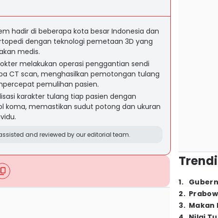
tem hadir di beberapa kota besar Indonesia dan
ortopedi dengan teknologi pemetaan 3D yang
akan medis.
okter melakukan operasi penggantian sendi
anpa CT scan, menghasilkan pemotongan tulang
empercepat pemulihan pasien.
asi karakter tulang tiap pasien dengan
 nol koma, memastikan sudut potong dan ukuran
vidu.
ssisted and reviewed by our editorial team.
Trendi
1
.
Gubern
2
.
Prabow
3
.
Makan B
4
.
Nilai T