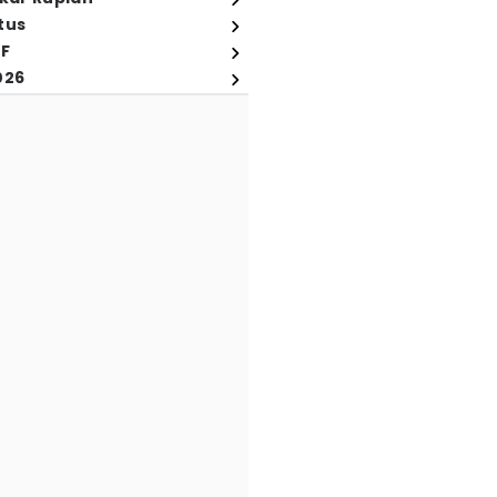
tus
FF
026