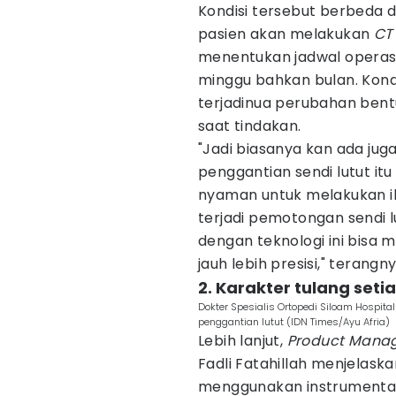
Kondisi tersebut berbeda 
pasien akan melakukan
CT
menentukan jadwal operasi
minggu bahkan bulan. Kondi
terjadinua perubahan ben
saat tindakan.
"Jadi biasanya kan ada jug
penggantian sendi lutut itu
nyaman untuk melakukan ib
terjadi pemotongan sendi l
dengan teknologi ini bis
jauh lebih presisi," terangny
2. Karakter tulang set
Dokter Spesialis Ortopedi Siloam Hospita
penggantian lutut (IDN Times/Ayu Afria)
Lebih lanjut,
Product Manag
Fadli Fatahillah menjelask
menggunakan instrumentasi