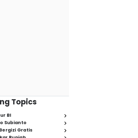
ng Topics
ur BI
o Subianto
ergizi Gratis
ukar Rupiah