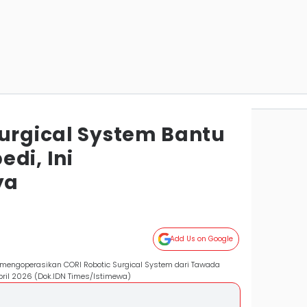
Surgical System Bantu
di, Ini
ya
Add Us on Google
li mengoperasikan CORI Robotic Surgical System dari Tawada
pril 2026 (Dok.IDN Times/Istimewa)