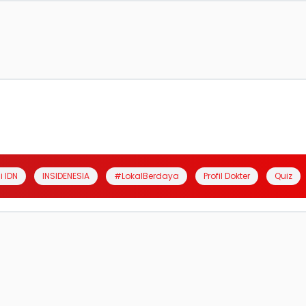
i IDN
INSIDENESIA
#LokalBerdaya
Profil Dokter
Quiz