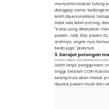
menyamaratakan tulang pas
dianggap sama. Sedangkan d
lebih dipersonalisasi. Seti
tidak ada lebih potong, da
"Kalau yang dikerjakan robo
pasien. Jadi, tiap pasien it
arahnya,
angle
-nya, kemud
beda juga," jelasnya.
3. Derajat potongan m
ilustrasi cedera lutut (pixabay.com/user
Lebih lanjut penggunaan rob
tinggi. Setelah
CORI Roboti
selanjutnya akan masuk p
dipakai pasien mulai dari 