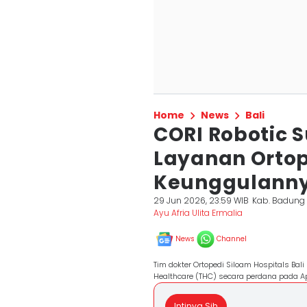
Home
News
Bali
CORI Robotic 
Layanan Ortope
Keunggulann
29 Jun 2026, 23:59 WIB
Kab. Badung
Ayu Afria Ulita Ermalia
News
Channel
Tim dokter Ortopedi Siloam Hospitals Ba
Healthcare (THC) secara perdana pada A
Intinya Sih