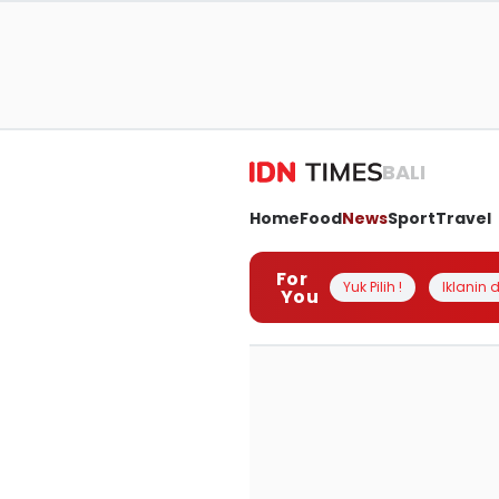
BALI
Home
Food
News
Sport
Travel
For
Yuk Pilih !
Iklanin d
You