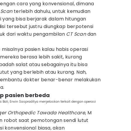
dengan cara yang konvensional, dimana
 Scan
terlebih dahulu, untuk kemudian
 yang bisa berjarak dalam hitungan
si tersebut justru diungkap berpotensi
tuk dari waktu pengambilan
CT Scan
dan
a misalnya pasien kalau habis operasi
 mereka berasa lebih sakit, kurang
adah salat atau sebagainya itu bisa
utut yang berlebih atau kurang. Nah,
a membantu dokter benar-benar melakukan
a.
iap pasien berbeda
ls Bali, Erwin Saspraditya menjelaskan terkait dengan operasi
er Orthopedic Tawada Healthcare
, M
an robot saat pemotongan sendi lutut
 konvensional biasa, akan