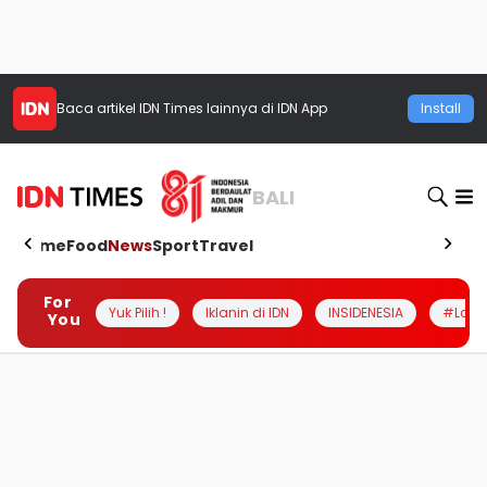
Baca artikel
IDN Times
lainnya di IDN App
Install
BALI
Home
Food
News
Sport
Travel
For
Yuk Pilih !
Iklanin di IDN
INSIDENESIA
#Loka
You