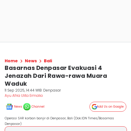
Home
News
Bali
Basarnas Denpasar Evakuasi 4
Jenazah Dari Rawa-rawa Muara
Waduk
11 Sep 2025, 14:44 WIB
Denpasar
Ayu Afria Ulita Ermalia
News
Channel
Add Us on Google
Operasi SAR korban banjir di Denpasar, Bali (Dok.IDN Times/Basarnas
Denpasar)