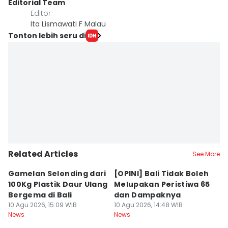
Editorial Team
Editor
Ita Lismawati F Malau
Tonton lebih seru di
Related Articles
See More
Gamelan Selonding dari
[OPINI] Bali Tidak Boleh
[
100Kg Plastik Daur Ulang
Melupakan Peristiwa 65
Fa
Bergema di Bali
dan Dampaknya
M
10 Agu 2026, 15:09 WIB
10 Agu 2026, 14:48 WIB
10
News
News
Ne