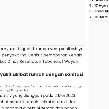
5
.
17 Agus
6
.
Piala A
7
.
GIIAS 2
 ternyata tinggal di rumah yang sanitasinya
penyakit lho. Berikut pemaparan Kepala
kat Dinas Kesehatan Tabanan, I Wayan
nyakit akibat rumah dengan sanitasi
di Desa Karanganyar, Kecamatan Klari, Kabupaten Karawang,
ube.com/@Bangbrewtv)
rew TV
yang diunggah pada 2 Mei 2023
but seperti rumah telantar dan tidak
n rumahnya dipenuhi semak dan pohon-