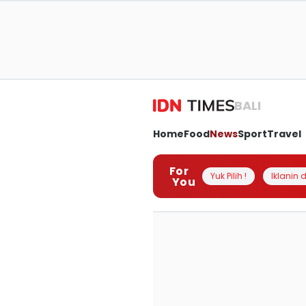
BALI
Home
Food
News
Sport
Travel
For
Yuk Pilih !
Iklanin d
You