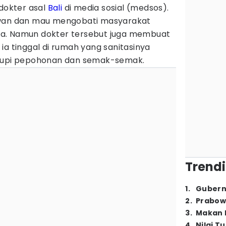
okter asal
Bali
di media sosial (medsos).
awan dan mau mengobati masyarakat
a. Namun dokter tersebut juga membuat
ia tinggal di rumah yang sanitasinya
utupi pepohonan dan semak-semak.
Trendi
1
.
Gubern
2
.
Prabow
3
.
Makan B
4
.
Nilai T