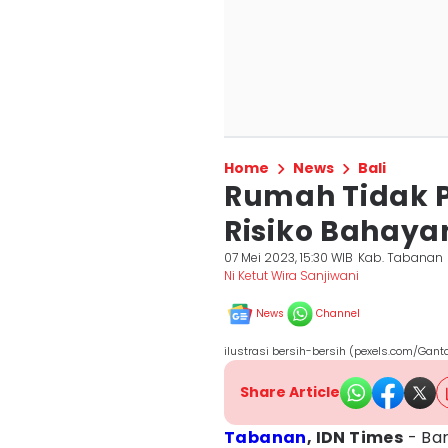
Home
News
Bali
Rumah Tidak P
Risiko Bahaya
07 Mei 2023, 15:30 WIB
Kab. Tabanan
Ni Ketut Wira Sanjiwani
News
Channel
ilustrasi bersih-bersih (pexels.com/Gant
Share Article
Tabanan
, IDN Times
- Bar