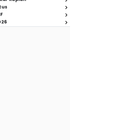
tus
FF
026