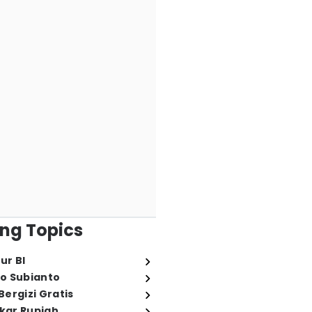
ng Topics
ur BI
o Subianto
ergizi Gratis
ukar Rupiah