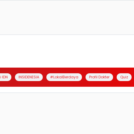
i IDN
INSIDENESIA
#LokalBerdaya
Profil Dokter
Quiz