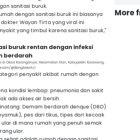
an sanitasi buruk.
More 
umah dengan sanitasi buruk ini biasanya
dokter Wayan Tirta yang viral ini
akit yang timbul karena sanitasi buruk,"
si buruk rentan dengan infeksi
 berdarah
di Desa Karanganyar, Kecamatan Klari, Kabupaten Karawang,
ube.com/@Bangbrewtv)
ategori penyakit akibat rumah dengan
na kondisi lembap: pneumonia dan sakit
idak ada akses air bersih
binatang: Demam berdarah denque (DBD)
yamuk), pes dari tikus, tipes dari kecoak
tan ular di mana rumah yang penuh semak
rang ular.
g sehat adalah rumah dengan sanitasi