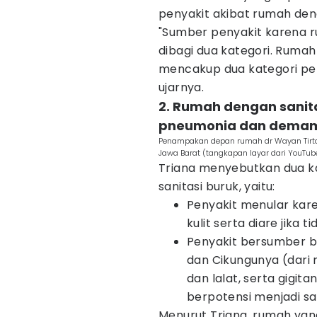
penyakit akibat rumah deng
"Sumber penyakit karena r
dibagi dua kategori. Rumah 
mencakup dua kategori peny
ujarnya.
2. Rumah dengan sanita
pneumonia dan demam
Penampakan depan rumah dr Wayan Tirta 
Jawa Barat (tangkapan layar dari YouT
Triana menyebutkan dua k
sanitasi buruk, yaitu:
Penyakit menular kare
kulit serta diare jika t
Penyakit bersumber 
dan Cikungunya (dari n
dan lalat, serta gigi
berpotensi menjadi sa
Menurut Triana, rumah yan