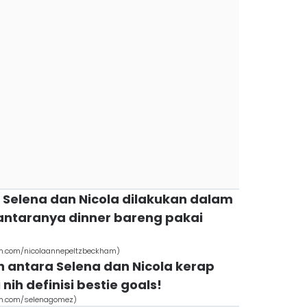
 Selena dan Nicola dilakukan dalam
 antaranya dinner bareng pakai
am.com/nicolaannepeltzbeckham)
antara Selena dan Nicola kerap
i nih definisi bestie goals!
am.com/selenagomez)