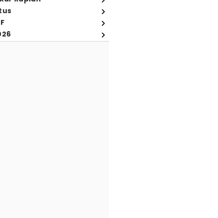
tus
FF
026