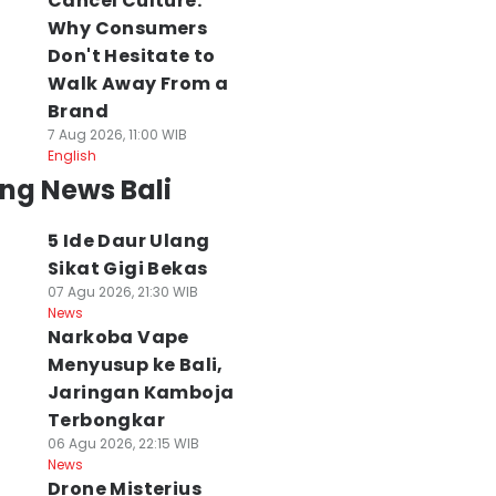
Cancel Culture:
Why Consumers
Don't Hesitate to
Walk Away From a
Brand
7 Aug 2026, 11:00 WIB
English
ng News Bali
5 Ide Daur Ulang
Sikat Gigi Bekas
07 Agu 2026, 21:30 WIB
News
Narkoba Vape
Menyusup ke Bali,
Jaringan Kamboja
Terbongkar
06 Agu 2026, 22:15 WIB
News
Drone Misterius