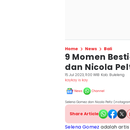
Home
News
Bali
9 Momen Besti
dan Nicola Pel
15 Jul 2023, 11:00 WIB
Kab. Buleleng
kaykay is kay
News
Channel
Selena Gomez dan Nicola Peltz (instagr
Share Article
Selena Gomez
adalah artis 