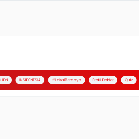
i IDN
INSIDENESIA
#LokalBerdaya
Profil Dokter
Quiz