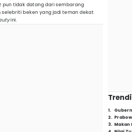
pun tidak datang dari sembarang
selebriti beken yang jadi teman dekat
auty
ini.
Trendi
1
.
Gubern
2
.
Prabow
3
.
Makan B
4
.
Nilai T