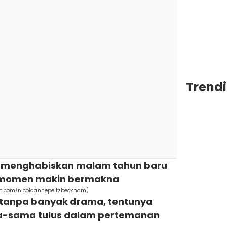
Trendi
lupa menghabiskan malam tahun baru
p momen makin bermakna
am.com/nicolaannepeltzbeckham)
 tanpa banyak drama, tentunya
ma-sama tulus dalam pertemanan