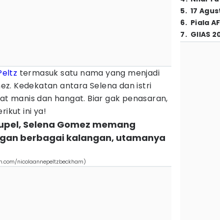
5
.
17 Agus
6
.
Piala A
7
.
GIIAS 2
Peltz
termasuk satu nama yang menjadi
z. Kedekatan antara Selena dan istri
hat manis dan hangat. Biar gak penasaran,
ikut ini ya!
 supel, Selena Gomez memang
dengan berbagai kalangan, utamanya
am.com/nicolaannepeltzbeckham)