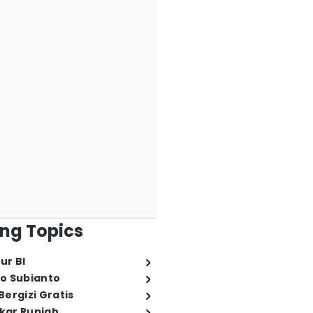
ng Topics
ur BI
o Subianto
ergizi Gratis
ukar Rupiah