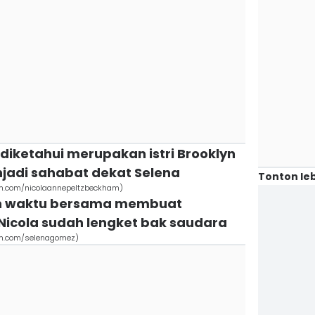
i diketahui merupakan istri Brooklyn
adi sahabat dekat Selena
Tonton leb
am.com/nicolaannepeltzbeckham)
an waktu bersama membuat
Nicola sudah lengket bak saudara
am.com/selenagomez)