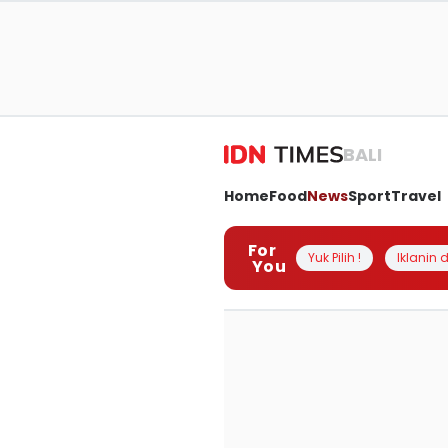
BALI
Home
Food
News
Sport
Travel
For
Yuk Pilih !
Iklanin d
You