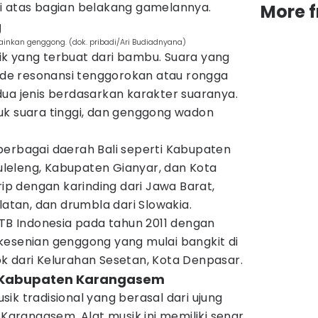
i atas bagian belakang gamelannya.
More 
g
inkan genggong. (dok. pribadi/Ari Budiadnyana)
k yang terbuat dari bambu. Suara yang
e resonansi tenggorokan atau rongga
ua jenis berdasarkan karakter suaranya.
uk suara tinggi, dan genggong wadon
berbagai daerah Bali seperti Kabupaten
leleng, Kabupaten Gianyar, dan Kota
rip dengan karinding dari Jawa Barat,
latan, dan drumbla dari Slowakia.
 Indonesia pada tahun 2011 dengan
kesenian genggong yang mulai bangkit di
k dari Kelurahan Sesetan, Kota Denpasar.
ri Kabupaten Karangasem
ik tradisional yang berasal dari ujung
 Karangasem. Alat musik ini memiliki senar