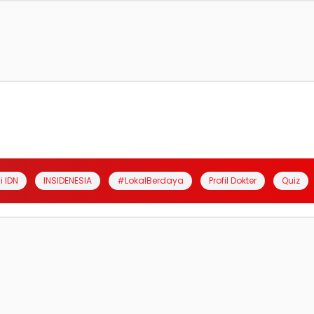
i IDN
INSIDENESIA
#LokalBerdaya
Profil Dokter
Quiz