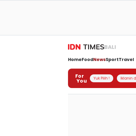
BALI
Home
Food
News
Sport
Travel
For
Yuk Pilih !
Iklanin d
You