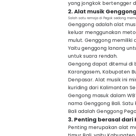
yang jongkok bertengger d
2. Alat musik Genggon
Salah satu remaja di Pegok sedang mema
Genggong adalah alat musi
keluar menggunakan metod
mulut. Genggong memiliki d
Yaitu genggong lanang unt
untuk suara rendah.
Gengong dapat ditemui di 
Karangasem, Kabupaten Bu
Denpasar. Alat musik ini mi
kuriding dari Kalimantan Se
Gengong masuk dalam WBTB
nama Genggong Bali. Satu 
Bali adalah Genggong Pego
3. Penting berasal da
Penting merupakan alat mus
timur Bali, yaitu Kabupaten