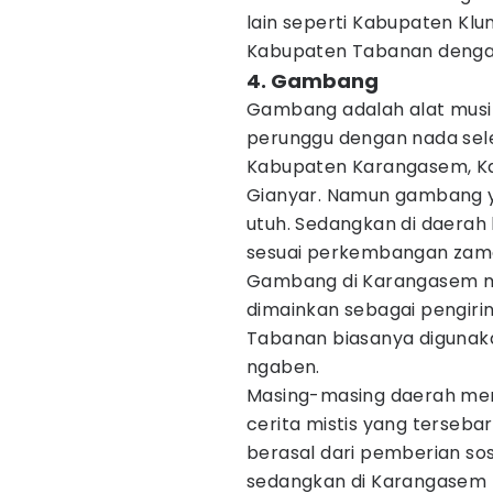
lain seperti Kabupaten Kl
Kabupaten Tabanan denga
4. Gambang
Gambang adalah alat musik
perunggu dengan nada selend
Kabupaten Karangasem, K
Gianyar. Namun gambang y
utuh. Sedangkan di daerah
sesuai perkembangan zam
Gambang di Karangasem m
dimainkan sebagai pengiri
Tabanan biasanya digunak
ngaben.
Masing-masing daerah memil
cerita mistis yang terseba
berasal dari pemberian so
sedangkan di Karangasem 