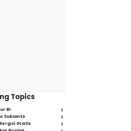
ng Topics
ur BI
o Subianto
ergizi Gratis
ukar Rupiah