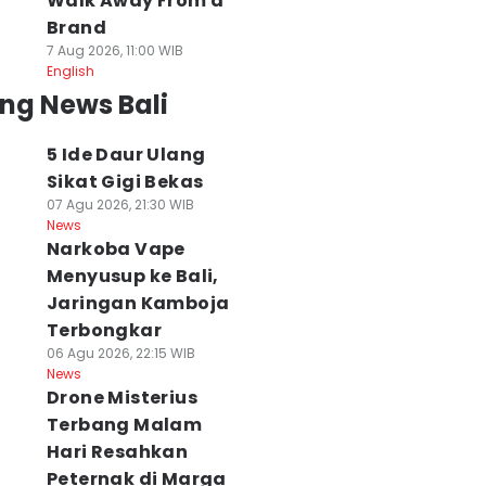
Walk Away From a
Brand
7 Aug 2026, 11:00 WIB
English
ng News Bali
5 Ide Daur Ulang
Sikat Gigi Bekas
07 Agu 2026, 21:30 WIB
News
Narkoba Vape
Menyusup ke Bali,
Jaringan Kamboja
Terbongkar
06 Agu 2026, 22:15 WIB
News
Drone Misterius
Terbang Malam
Hari Resahkan
Peternak di Marga