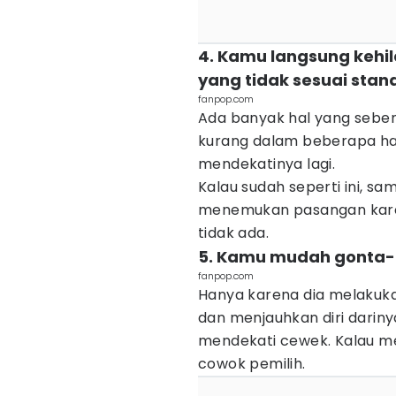
4. Kamu langsung kehi
yang tidak sesuai sta
fanpop.com
Ada banyak hal yang seben
kurang dalam beberapa hal
mendekatinya lagi.
Kalau sudah seperti ini, s
menemukan pasangan kare
tidak ada.
5. Kamu mudah gonta-
fanpop.com
Hanya karena dia melakuka
dan menjauhkan diri darinya
mendekati cewek. Kalau me
cowok pemilih.