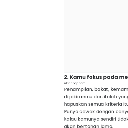
2. Kamu fokus pada m
nl.fanpop.com
Penampilan, bakat, kema
di pikiranmu dan itulah yan
hapuskan semua kriteria it
Punya cewek dengan bany
kalau kamunya sendiri tid
akan bertahan lama.