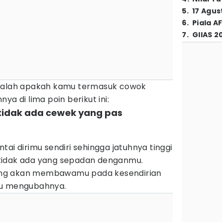
5
.
17 Agus
6
.
Piala A
7
.
GIIAS 2
adalah apakah kamu termasuk cowok
ya di lima poin berikut ini:
 tidak ada cewek yang pas
ai dirimu sendiri sehingga jatuhnya tinggi
tidak ada yang sepadan denganmu.
ng akan membawamu pada kesendirian
au mengubahnya.