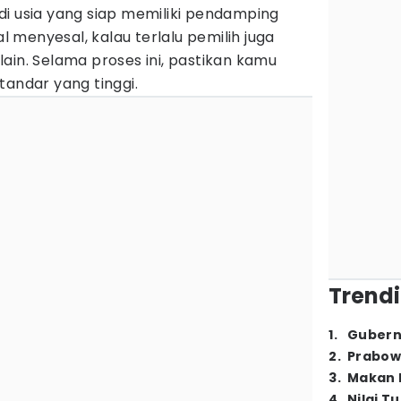
di usia yang siap memiliki pendamping
al menyesal, kalau terlalu pemilih juga
ain. Selama proses ini, pastikan kamu
tandar yang tinggi.
Trendi
1
.
Gubern
2
.
Prabow
3
.
Makan B
4
.
Nilai T