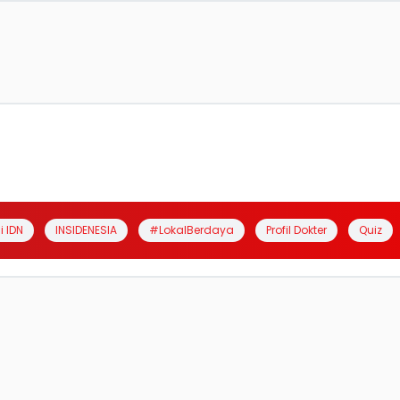
i IDN
INSIDENESIA
#LokalBerdaya
Profil Dokter
Quiz