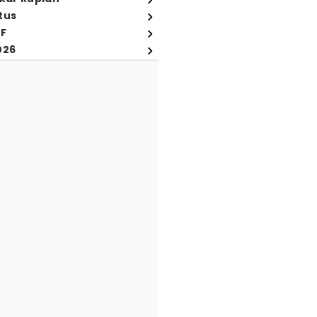
tus
FF
026