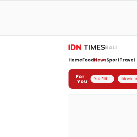
BALI
Home
Food
News
Sport
Travel
For
Yuk Pilih !
Iklanin d
You