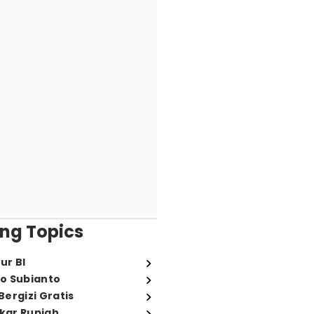
ng Topics
ur BI
o Subianto
ergizi Gratis
ukar Rupiah