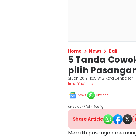
Home
News
Bali
5 Tanda Cowok 
pilih Pasanga
31 Jan 2019, 11:05 WIB
Kota Denpasar
Irma Yudistirani
News
Channel
unsplash/Felix Rostig
Share Article
Memilih pasangan memang 