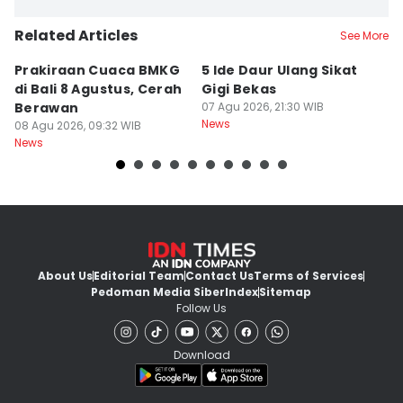
Related Articles
See More
Prakiraan Cuaca BMKG
5 Ide Daur Ulang Sikat
D
di Bali 8 Agustus, Cerah
Gigi Bekas
T
Berawan
07 Agu 2026, 21:30 WIB
R
News
08 Agu 2026, 09:32 WIB
M
07
News
Ne
About Us
Editorial Team
Contact Us
Terms of Services
Pedoman Media Siber
Index
Sitemap
Follow Us
Download