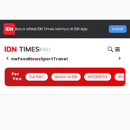
Baca artikel
IDN Times
lainnya di IDN App
Install
BALI
Home
Food
News
Sport
Travel
For
Yuk Pilih !
Iklanin di IDN
INSIDENESIA
#Loka
You