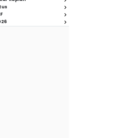
tus
FF
026