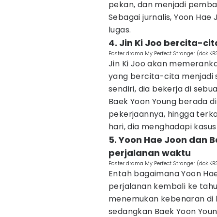
pekan, dan menjadi pembaw
Sebagai jurnalis, Yoon Ha
lugas.
4. Jin Ki Joo bercita-c
Poster drama My Perfect Stranger (dok.KB
Jin Ki Joo akan memerank
yang bercita-cita menjadi 
sendiri, dia bekerja di se
Baek Yoon Young berada d
pekerjaannya, hingga terk
hari, dia menghadapi kasu
5. Yoon Hae Joon dan 
perjalanan waktu
Poster drama My Perfect Stranger (dok.KB
Entah bagaimana Yoon Hae
perjalanan kembali ke tah
menemukan kebenaran di b
sedangkan Baek Yoon You