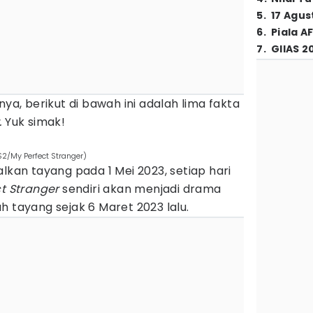
5
.
17 Agus
6
.
Piala A
7
.
GIIAS 2
, berikut di bawah ini adalah lima fakta
.
Yuk simak!
S2/My Perfect Stranger)
alkan tayang pada 1 Mei 2023, setiap hari
ct Stranger
sendiri akan menjadi drama
h tayang sejak 6 Maret 2023 lalu.