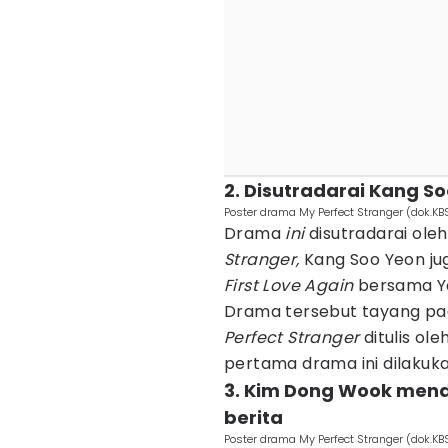
2. Disutradarai Kang S
Poster drama My Perfect Stranger (dok.KB
Drama
ini
disutradarai ol
Stranger,
Kang Soo Yeon ju
First Love Again
bersama Y
Drama tersebut tayang pad
Perfect Stranger
ditulis o
pertama drama ini dilakuka
3. Kim Dong Wook men
berita
Poster drama My Perfect Stranger (dok.KB