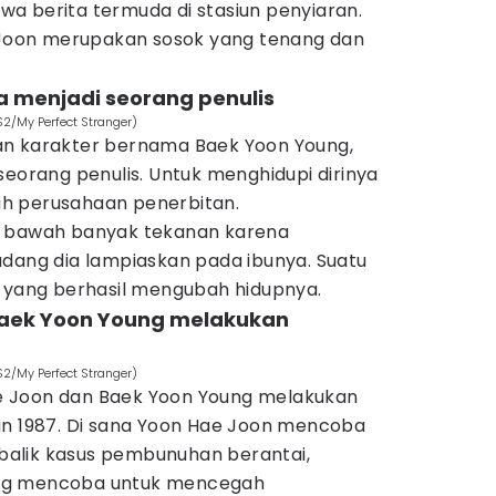
a berita termuda di stasiun penyiaran.
e Joon merupakan sosok yang tenang dan
ita menjadi seorang penulis
S2/My Perfect Stranger)
an karakter bernama Baek Yoon Young,
seorang penulis. Untuk menghidupi dirinya
buah perusahaan penerbitan.
i bawah banyak tekanan karena
adang dia lampiaskan pada ibunya. Suatu
s yang berhasil mengubah hidupnya.
Baek Yoon Young melakukan
S2/My Perfect Stranger)
 Joon dan Baek Yoon Young melakukan
un 1987. Di sana Yoon Hae Joon mencoba
alik kasus pembunuhan berantai,
ng mencoba untuk mencegah