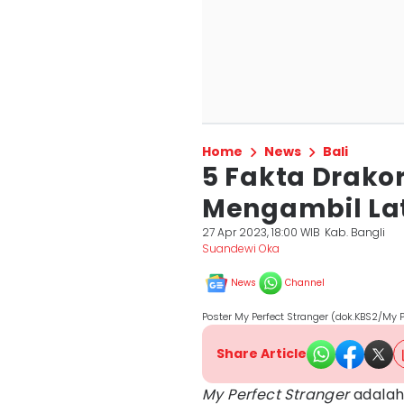
Home
News
Bali
5 Fakta Drakor
Mengambil Lat
27 Apr 2023, 18:00 WIB
Kab. Bangli
Suandewi Oka
News
Channel
Poster My Perfect Stranger (dok.KBS2/My P
Share Article
My Perfect Stranger
adala