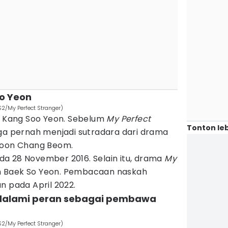
oo Yeon
S2/My Perfect Stranger)
eh Kang Soo Yeon. Sebelum
My Perfect
Tonton leb
ga pernah menjadi sutradara dari drama
oon Chang Beom.
a 28 November 2016. Selain itu, drama
My
leh Baek So Yeon. Pembacaan naskah
n pada April 2022.
dalami peran sebagai pembawa
S2/My Perfect Stranger)