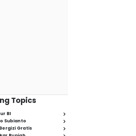
ng Topics
ur BI
o Subianto
ergizi Gratis
ukar Rupiah