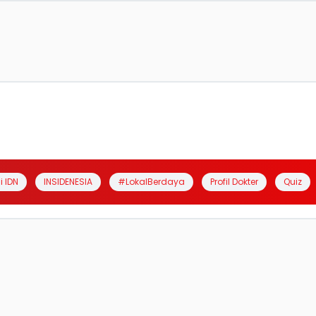
i IDN
INSIDENESIA
#LokalBerdaya
Profil Dokter
Quiz