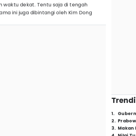
 waktu dekat. Tentu saja di tengah
ama ini juga dibintangi oleh Kim Dong
Trendi
1
.
Gubern
2
.
Prabow
3
.
Makan B
4
.
Nilai T