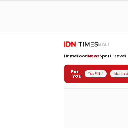
BALI
Home
Food
News
Sport
Travel
For
Yuk Pilih !
Iklanin d
You