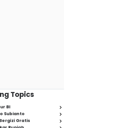
ng Topics
ur BI
o Subianto
ergizi Gratis
ukar Rupiah