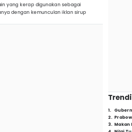
in yang kerap digunakan sebagai
anya dengan kemunculan iklan sirup
Trendi
1
.
Gubern
2
.
Prabow
3
.
Makan B
4
.
Nilai T