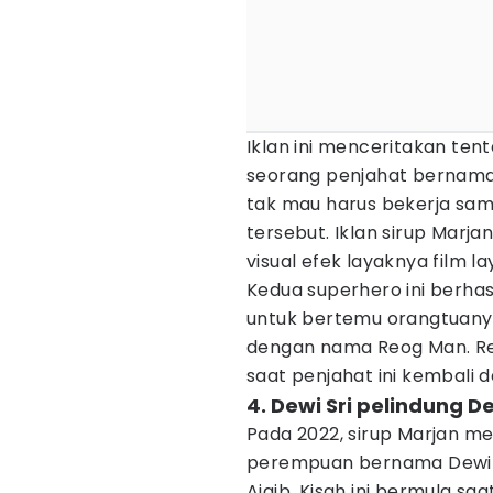
Iklan ini menceritakan te
seorang penjahat bernama
tak mau harus bekerja sa
tersebut. Iklan sirup Marj
visual efek layaknya film la
Kedua superhero ini berh
untuk bertemu orangtuanya
dengan nama Reog Man. Re
saat penjahat ini kembali
4. Dewi Sri pelindung 
Pada 2022, sirup Marjan m
perempuan bernama Dewi Sr
Ajaib. Kisah ini bermula s