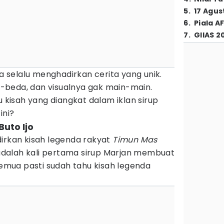
5
.
17 Agus
6
.
Piala A
7
.
GIIAS 2
ga selalu menghadirkan cerita yang unik.
beda, dan visualnya gak main-main.
u kisah yang diangkat dalam iklan sirup
ini?
Buto Ijo
dirkan kisah legenda rakyat
Timun Mas
 adalah kali pertama sirup Marjan membuat
 Semua pasti sudah tahu kisah legenda