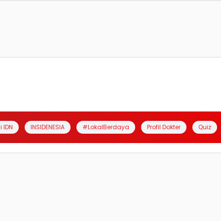
i IDN
INSIDENESIA
#LokalBerdaya
Profil Dokter
Quiz