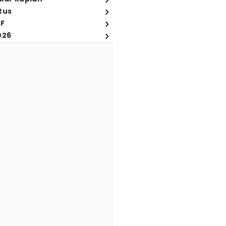
tus
FF
026