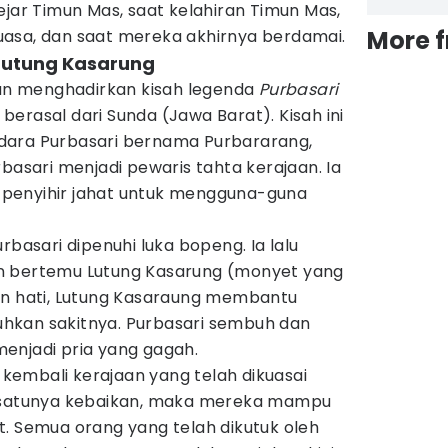
ejar Timun Mas, saat kelahiran Timun Mas,
More 
asa, dan saat mereka akhirnya berdamai.
 Lutung Kasarung
rjan menghadirkan kisah legenda
Purbasari
berasal dari Sunda (Jawa Barat). Kisah ini
dara Purbasari bernama Purbararang,
rbasari menjadi pewaris tahta kerajaan. Ia
penyihir jahat untuk mengguna-guna
rbasari dipenuhi luka bopeng. Ia lalu
n bertemu Lutung Kasarung (monyet yang
an hati, Lutung Kasaraung membantu
hkan sakitnya. Purbasari sembuh dan
enjadi pria yang gagah.
embali kerajaan yang telah dikuasai
ersatunya kebaikan, maka mereka mampu
t. Semua orang yang telah dikutuk oleh