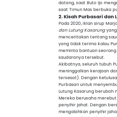
datang, saat Buto Ijo meng
saat Timun Mas berbuka pu
2. Kisah Purbasari dan
Pada 2020, iklan sirup Ma
dan Lutung Kasarung
yang 
menceritakan tentang sau
yang tidak terima kalau Pu
meminta bantuan seorang 
saudaranya tersebut.
Akibatnya, seluruh tubuh Pu
meninggalkan kerajaan da
tersesat). Dengan ketulus
Purbasari untuk menyembu
Lutung Kasarung berubah m
Mereka berusaha merebut k
penyihir jahat. Dengan b
mengalahkan penyihir jaha