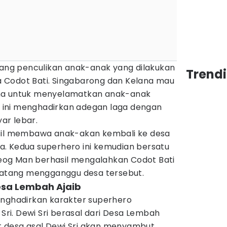
ntang penculikan anak-anak yang dilakukan
Trendi
 Codot Bati. Singabarong dan Kelana mau
ma untuk menyelamatkan anak-anak
an ini menghadirkan adegan laga dengan
yar lebar.
asil membawa anak-akan kembali ke desa
. Kedua superhero ini kemudian bersatu
og Man berhasil mengalahkan Codot Bati
 datang mengganggu desa tersebut.
Desa Lembah Ajaib
enghadirkan karakter superhero
i. Dewi Sri berasal dari Desa Lembah
aat desa asal Dewi Sri akan menyambut