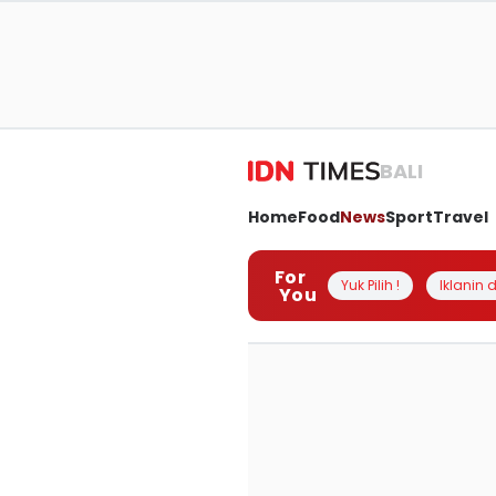
BALI
Home
Food
News
Sport
Travel
For
Yuk Pilih !
Iklanin d
You