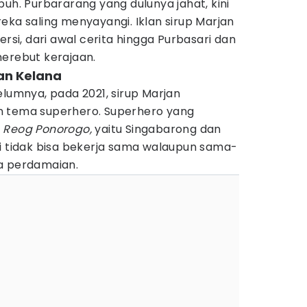
buh. Purbararang yang dulunya jahat, kini
eka saling menyayangi. Iklan sirup Marjan
ersi, dari awal cerita hingga Purbasari dan
merebut kerajaan.
an Kelana
elumnya, pada 2021, sirup Marjan
n tema superhero. Superhero yang
a
Reog Ponorogo,
yaitu Singabarong dan
ni tidak bisa bekerja sama walaupun sama-
a perdamaian.