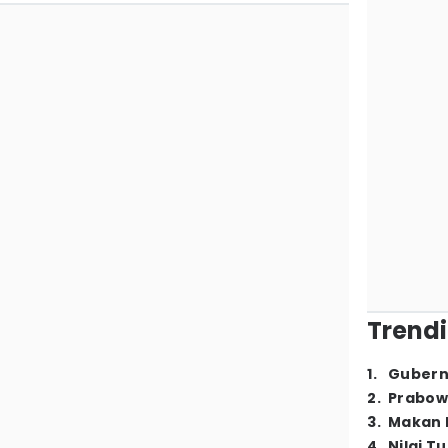
Trendi
1
.
Gubern
2
.
Prabow
3
.
Makan B
4
.
Nilai T