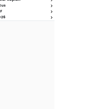
tus
FF
026