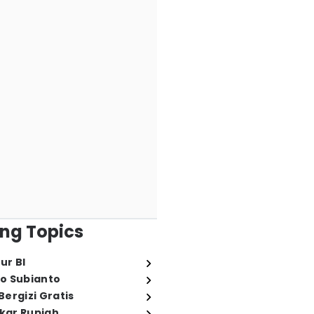
ng Topics
ur BI
o Subianto
ergizi Gratis
ukar Rupiah