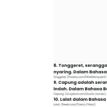
8. Tonggeret, serangg
nyaring. Dalam Bahasa 
Tonggeret. (Pixabay.com/DtheDelinquent)
9. Capung adalah sera
indah. Dalam Bahasa B
Capung. (Unsplash.com/Dustin Humes)
10. Lalat dalam Bahas
Lalat. (Pexels.com/Thierry Fillieul)