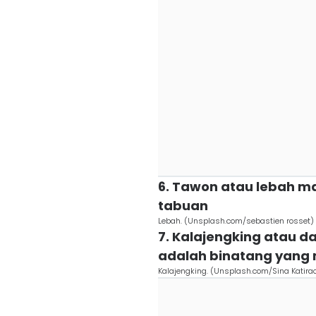
6. Tawon atau lebah m
tabuan
Lebah. (Unsplash.com/sebastien rosset)
7. Kalajengking atau d
adalah binatang yang 
Kalajengking. (Unsplash.com/Sina Katira