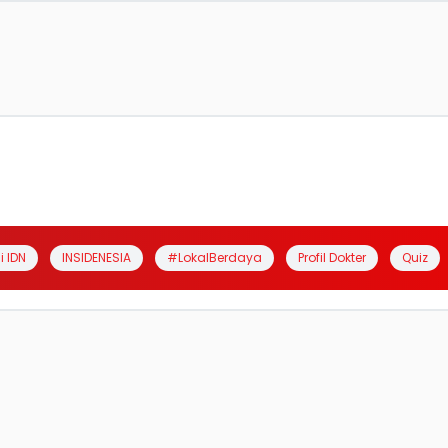
i IDN
INSIDENESIA
#LokalBerdaya
Profil Dokter
Quiz