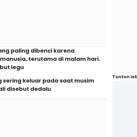
ng paling dibenci karena
manusia, terutama di malam hari.
but legu
Tonton leb
g sering keluar pada saat musim
li disebut dedalu