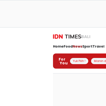
BALI
Home
Food
News
Sport
Travel
For
Yuk Pilih !
Iklanin d
You