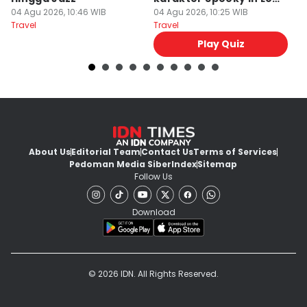
04 Agu 2026, 10:46 WIB
Ini Mirip Kamu
04 Agu 2026, 10:25 WIB
y
03
Travel
Travel
Tr
Play Quiz
About Us
Editorial Team
Contact Us
Terms of Services
Pedoman Media Siber
Index
Sitemap
Follow Us
Download
© 2026 IDN. All Rights Reserved.