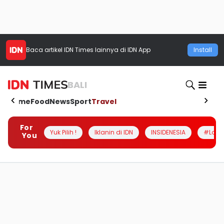
Baca artikel
IDN Times
lainnya di IDN App
Install
BALI
Home
Food
News
Sport
Travel
For
Yuk Pilih !
Iklanin di IDN
INSIDENESIA
#Loka
You