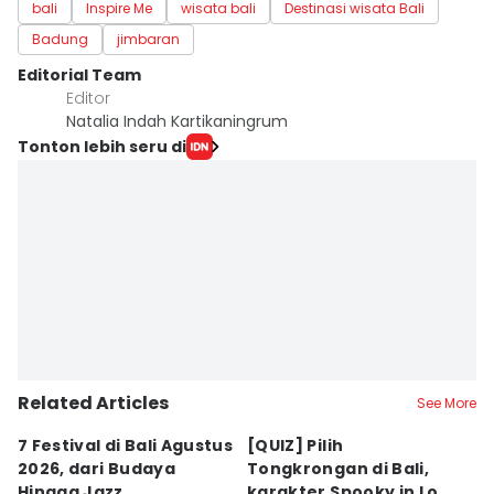
bali
Inspire Me
wisata bali
Destinasi wisata Bali
Badung
jimbaran
Editorial Team
Editor
Natalia Indah Kartikaningrum
Tonton lebih seru di
Related Articles
See More
7 Festival di Bali Agustus
[QUIZ] Pilih
R
2026, dari Budaya
Tongkrongan di Bali,
U
Hingga Jazz
karakter Spooky in Love
d