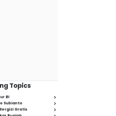
ng Topics
ur BI
o Subianto
ergizi Gratis
ukar Rupiah