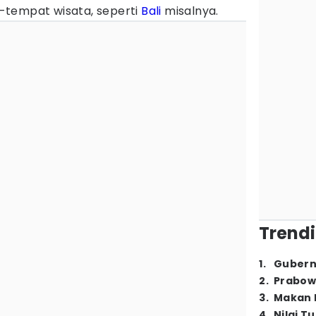
-tempat wisata, seperti
Bali
misalnya.
Trendi
1
.
Gubern
2
.
Prabow
3
.
Makan B
4
.
Nilai T