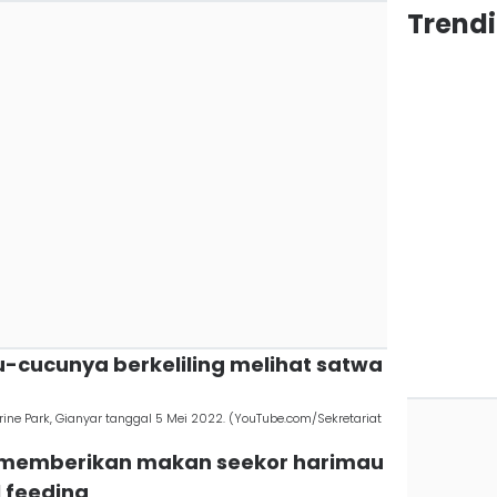
Trendi
-cucunya berkeliling melihat satwa
rine Park, Gianyar tanggal 5 Mei 2022. (YouTube.com/Sekretariat
at memberikan makan seekor harimau
 feeding