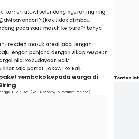
e kamen utawi selendang ngeranjing ring
@dwipayanaari? (Kok tidak diimbau
dang pada saat masuk ke pura?” tanya
“Presiden masuk areal jaba tengah
aju lengan panjang dengan sikap
respect
gai nilai kebudayaan Bali.”
 lihat saja potret Jokowi ke Bali.
 paket sembako kepada warga di
Tonton leb
Siring
tanggal 5 Mi 2022. (YouTube.com/Sekretariat Presiden)