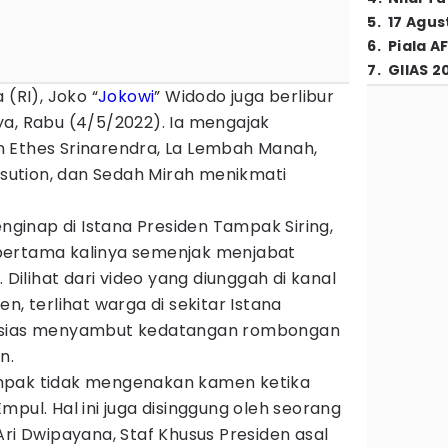
5
.
17 Agus
6
.
Piala A
7
.
GIIAS 2
 (RI), Joko “
Jokowi
” Widodo juga berlibur
ya, Rabu (4/5/2022). Ia mengajak
 Ethes Srinarendra, La Lembah Manah,
ution, dan Sedah Mirah menikmati
inap di Istana Presiden Tampak Siring,
pertama kalinya semenjak menjabat
 Dilihat dari video yang diunggah di kanal
en, terlihat warga di sekitar Istana
tusias menyambut kedatangan rombongan
n.
mpak tidak mengenakan kamen ketika
mpul. Hal ini juga disinggung oleh seorang
ri Dwipayana, Staf Khusus Presiden asal