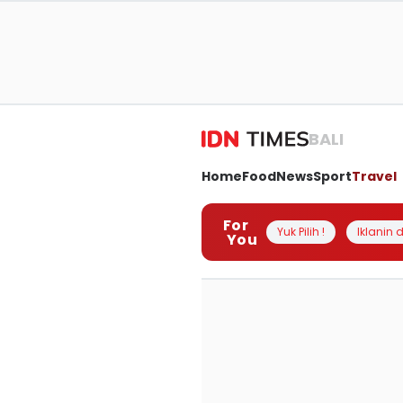
BALI
Home
Food
News
Sport
Travel
For
Yuk Pilih !
Iklanin d
You