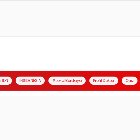
i IDN
INSIDENESIA
#LokalBerdaya
Profil Dokter
Quiz