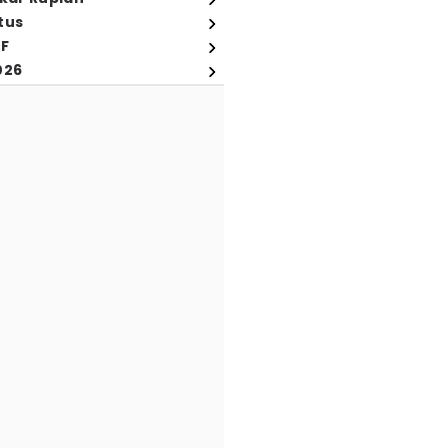
tus
FF
026