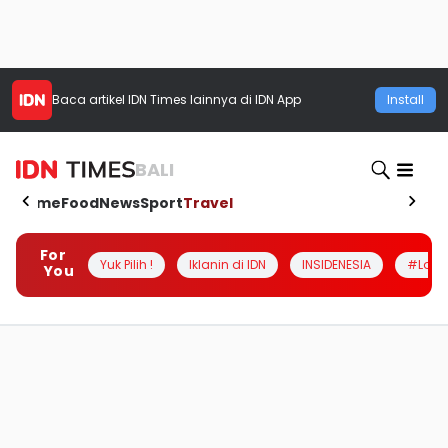
Baca artikel
IDN Times
lainnya di IDN App
Install
BALI
Home
Food
News
Sport
Travel
For
Yuk Pilih !
Iklanin di IDN
INSIDENESIA
#Loka
You