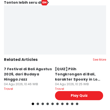
Editor
Tonton lebih seru di
Mayang Ulfah Narimanda
Editor
Irma Yudistirani
Related Articles
See More
7 Festival di Bali Agustus
[QUIZ] Pilih
R
2026, dari Budaya
Tongkrongan di Bali,
U
Hingga Jazz
karakter Spooky in Love
d
04 Agu 2026, 10:46 WIB
Ini Mirip Kamu
04 Agu 2026, 10:25 WIB
y
03
Travel
Travel
Tr
Play Quiz