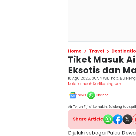
Home
Travel
Destinati
Tiket Masuk Air 
Eksotis dan M
16 Agu 2025, 08:54 WIB
Kab. Buleleng
Natalia Indah Kartikaningrum
News
Channel
Air Terjun Fiji di Lemukih, Buleleng (dok.p
Share Article
Dijuluki sebagai Pulau Dewa