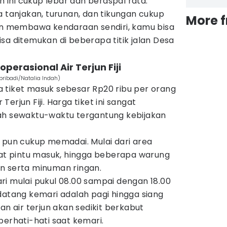
un ini cukup lebar dan beraspal rata.
a tanjakan, turunan, dan tikungan cukup
More 
kin membawa kendaraan sendiri, kamu bisa
sa ditemukan di beberapa titik jalan Desa
perasional Air Terjun Fiji
.pribadi/Natalia Indah)
 tiket masuk sebesar Rp20 ribu per orang
erjun Fiji. Harga tiket ini sangat
ah sewaktu-waktu tergantung kebijakan
jun pun cukup memadai. Mulai dari area
kat pintu masuk, hingga beberapa warung
n serta minuman ringan.
 hari mulai pukul 08.00 sampai dengan 18.00
datang kemari adalah pagi hingga siang
an air terjun akan sedikit berkabut
berhati-hati saat kemari.