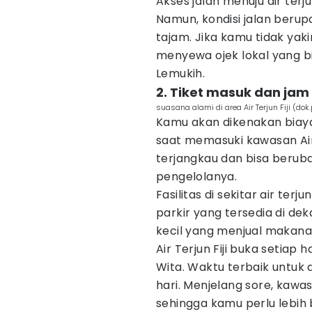
Akses jalan menuju air terj
Namun, kondisi jalan berup
tajam. Jika kamu tidak ya
menyewa ojek lokal yang bi
Lemukih.
2. Tiket masuk dan jam o
suasana alami di area Air Terjun Fiji (dok
Kamu akan dikenakan biaya
saat memasuki kawasan Air T
terjangkau dan bisa berub
pengelolanya.
Fasilitas di sekitar air ter
parkir yang tersedia di de
kecil yang menjual makana
Air Terjun Fiji buka setiap
Wita. Waktu terbaik untuk 
hari. Menjelang sore, kawas
sehingga kamu perlu lebih 