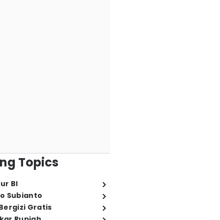
ng Topics
ur BI
o Subianto
ergizi Gratis
ukar Rupiah