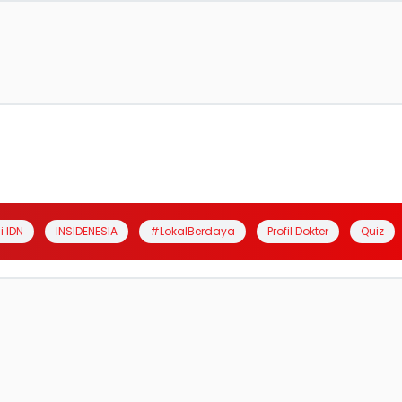
i IDN
INSIDENESIA
#LokalBerdaya
Profil Dokter
Quiz