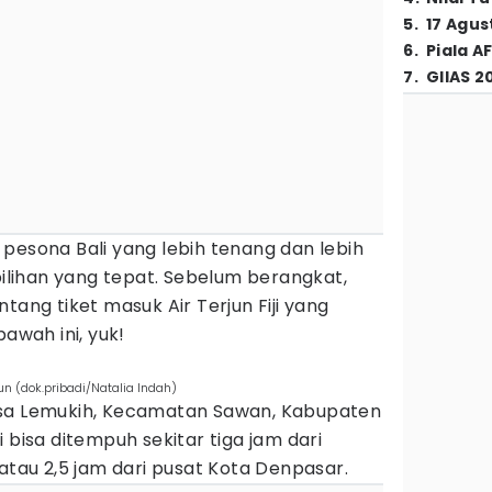
5
.
17 Agus
6
.
Piala A
7
.
GIIAS 2
pesona Bali yang lebih tenang dan lebih
di pilihan yang tepat. Sebelum berangkat,
tang tiket masuk Air Terjun Fiji yang
bawah ini, yuk!
un (dok.pribadi/Natalia Indah)
i Desa Lemukih, Kecamatan Sawan, Kabupaten
i bisa ditempuh sekitar tiga jam dari
 atau 2,5 jam dari pusat Kota Denpasar.