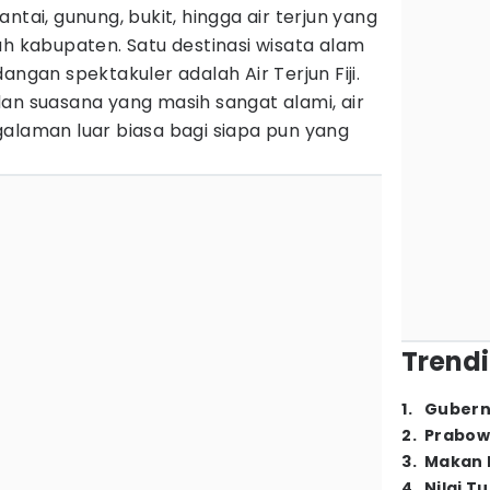
ntai, gunung, bukit, hingga air terjun yang
ah kabupaten. Satu destinasi wisata alam
an spektakuler adalah Air Terjun Fiji.
an suasana yang masih sangat alami, air
galaman luar biasa bagi siapa pun yang
Trendi
1
.
Gubern
2
.
Prabow
3
.
Makan B
4
.
Nilai T