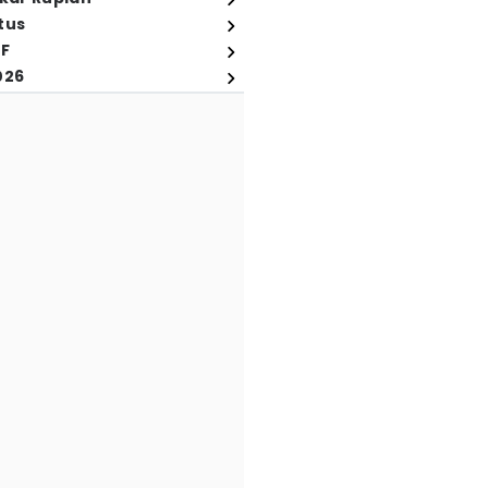
tus
FF
026