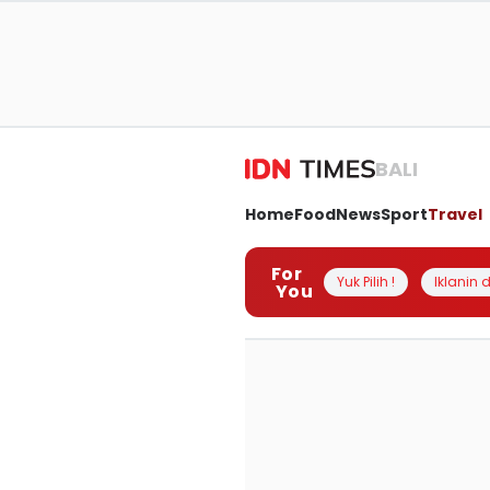
BALI
Home
Food
News
Sport
Travel
For
Yuk Pilih !
Iklanin d
You