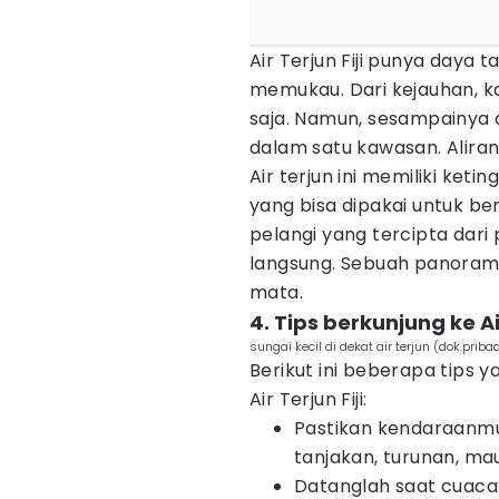
Air Terjun Fiji punya day
memukau. Dari kejauhan, ka
saja. Namun, sesampainya di 
dalam satu kawasan. Aliran
Air terjun ini memiliki ket
yang bisa dipakai untuk b
pelangi yang tercipta dari 
langsung. Sebuah panora
mata.
4. Tips berkunjung ke Air
sungai kecil di dekat air terjun (dok.priba
Berikut ini beberapa tips 
Air Terjun Fiji:
Pastikan kendaraanmu
tanjakan, turunan, mau
Datanglah saat cuaca 