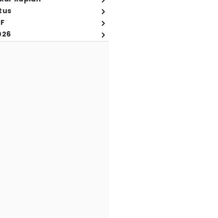
tus
FF
026