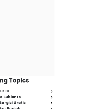
ng Topics
ur BI
o Subianto
ergizi Gratis
ukar Rupiah