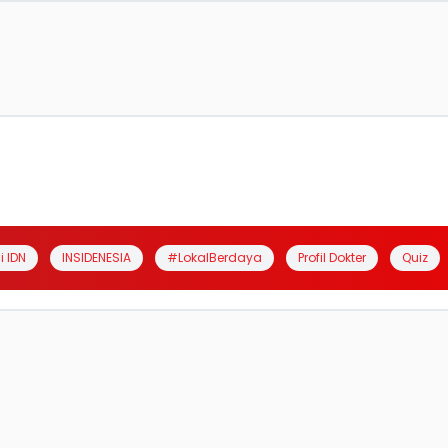
i IDN
INSIDENESIA
#LokalBerdaya
Profil Dokter
Quiz