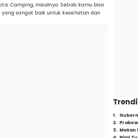
kota. Camping, misalnya. Sebab kamu bisa
 yang sangat baik untuk kesehatan dan
Trendi
1
.
Gubern
2
.
Prabow
3
.
Makan B
4
.
Nilai T