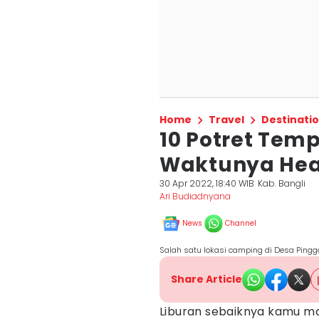
Home
Travel
Destinati
10 Potret Temp
Waktunya Hea
30 Apr 2022, 18:40 WIB
Kab. Bangli
Ari Budiadnyana
News
Channel
Salah satu lokasi camping di Desa Ping
Share Article
Liburan sebaiknya kamu m