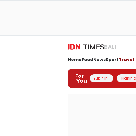
BALI
Home
Food
News
Sport
Travel
For
Yuk Pilih !
Iklanin d
You