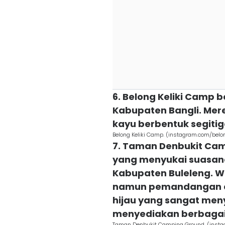
6. Belong Keliki Camp b
Kabupaten Bangli. Mer
kayu berbentuk segiti
Belong Keliki Camp. (instagram.com/belo
7. Taman Denbukit Cam
yang menyukai suasana
Kabupaten Buleleng. Wa
namun pemandangan di
hijau yang sangat men
menyediakan berbagai
Taman Denbukit Camping Ground. (inst