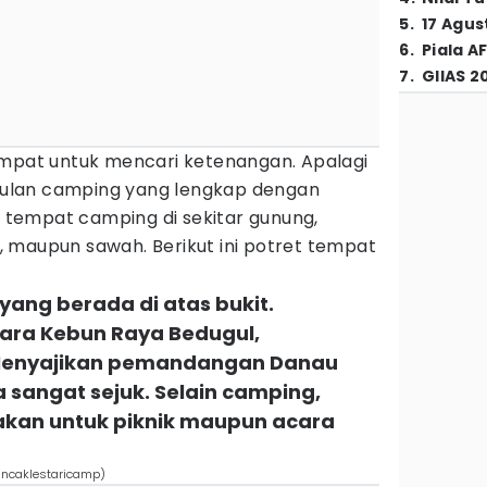
5
.
17 Agus
6
.
Piala A
7
.
GIIAS 2
mpat untuk mencari ketenangan. Apalagi
ulan camping yang lengkap dengan
ih tempat camping di sekitar gunung,
 maupun sawah. Berikut ini potret tempat
yang berada di atas bukit.
tara Kebun Raya Bedugul,
Menyajikan pemandangan Danau
sangat sejuk. Selain camping,
nakan untuk piknik maupun acara
uncaklestaricamp)