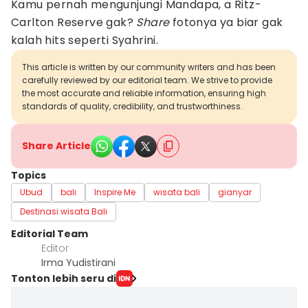
Kamu pernah mengunjungi Mandapa, a Ritz-
Carlton Reserve gak?
Share
fotonya ya biar gak
kalah hits seperti Syahrini.
This article is written by our community writers and has been
carefully reviewed by our editorial team. We strive to provide
the most accurate and reliable information, ensuring high
standards of quality, credibility, and trustworthiness.
Share Article
Topics
Ubud
bali
Inspire Me
wisata bali
gianyar
Destinasi wisata Bali
Editorial Team
Editor
Irma Yudistirani
Tonton lebih seru di