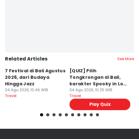
Related Articles
See More
7 Festival di Bali Agustus
[QUIZ] Pilih
R
2026, dari Budaya
Tongkrongan di Bali,
U
Hingga Jazz
karakter Spooky in Love
d
04 Agu 2026, 10:46 WIB
Ini Mirip Kamu
04 Agu 2026, 10:25 WIB
y
03
Travel
Travel
Tr
Play Quiz