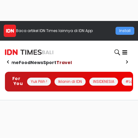
Baca artikel
IDN Times
lainnya di IDN App
Install
BALI
Home
Food
News
Sport
Travel
For
Yuk Pilih !
Iklanin di IDN
INSIDENESIA
#Loka
You