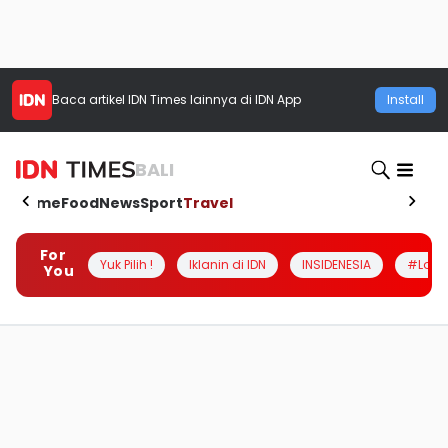
Baca artikel
IDN Times
lainnya di IDN App
Install
BALI
Home
Food
News
Sport
Travel
For
Yuk Pilih !
Iklanin di IDN
INSIDENESIA
#Loka
You