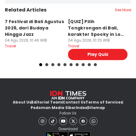
Related Articles
See More
7 Festival di Bali Agustus
[QUIZ] Pilih
R
2026, dari Budaya
Tongkrongan di Bali,
U
Hingga Jazz
karakter Spooky in Love
d
04 Agu 2026, 10:46 WIB
Ini Mirip Kamu
04 Agu 2026, 10:25 WIB
y
03
Travel
Travel
Tr
Play Quiz
About Us
Editorial Team
Contact Us
Terms of Services
Pedoman Media Siber
Index
Sitemap
Follow Us
Download