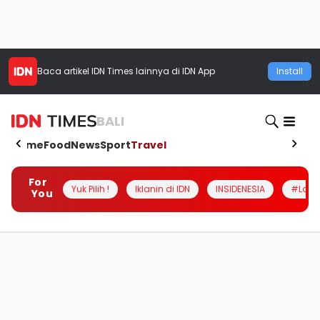
Baca artikel
IDN Times
lainnya di IDN App
Install
BALI
Home
Food
News
Sport
Travel
For
Yuk Pilih !
Iklanin di IDN
INSIDENESIA
#Loka
You