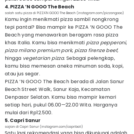
4. PIZZA ’N GOOO The Beach
salah satu pizza di PIZZA'N GOOO The Beach (instagram.com/pizzangooo)
Kamu ingin menikmati pizza sambil nongkrong
tepi pantai? Bisa mampir ke PIZZA ’N GOOO The
Beach yang menawarkan beragam rasa pizza
khas Italia. Kamu bisa menikmati
pizza pepperoni
,
pizza milano premium pork
,
pizza firenze beef
,
hingga
vegetarian pizza
. Sebagai pelengkap,
kamu bisa memesan aneka minuman soda, kopi,
atau jus segar.
PIZZA ’N GOOO The Beach berada di Jalan Sanur
Beach Street Walk, Sanur Kaja, Kecamatan
Denpasar Selatan. Kamu bisa mampir kemari
setiap hari, pukul 06.00—22.00 Wita. Harganya
mulai dari Rp12.500.
5. Capri Sanur
sajian di Capri Sanur (instagram.com/capribali)
Satu lagi rekomendasi yang bisa dikunjungi adalah