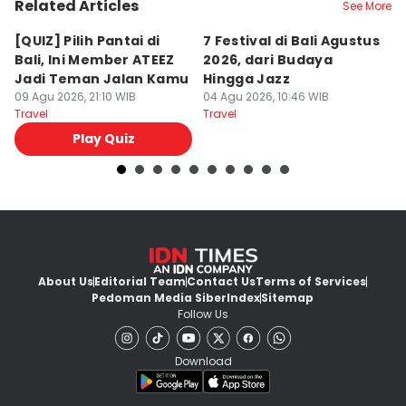
Related Articles
See More
[QUIZ] Pilih Pantai di
7 Festival di Bali Agustus
[Q
Bali, Ini Member ATEEZ
2026, dari Budaya
T
Jadi Teman Jalan Kamu
Hingga Jazz
k
09 Agu 2026, 21:10 WIB
04 Agu 2026, 10:46 WIB
In
04
Travel
Travel
Tr
Play Quiz
About Us
Editorial Team
Contact Us
Terms of Services
Pedoman Media Siber
Index
Sitemap
Follow Us
Download