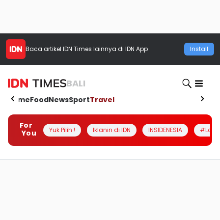
Baca artikel
IDN Times
lainnya di IDN App
Install
BALI
Home
Food
News
Sport
Travel
For
Yuk Pilih !
Iklanin di IDN
INSIDENESIA
#Loka
You