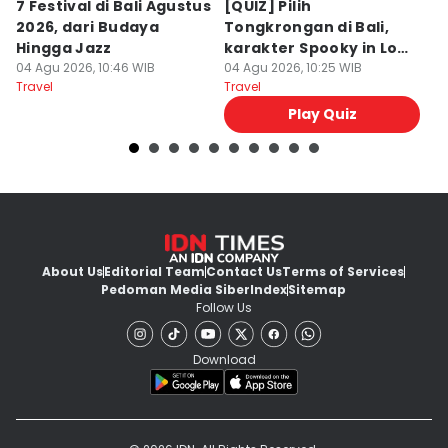
7 Festival di Bali Agustus
[QUIZ] Pilih
R
2026, dari Budaya
Tongkrongan di Bali,
U
Hingga Jazz
karakter Spooky in Love
d
04 Agu 2026, 10:46 WIB
Ini Mirip Kamu
04 Agu 2026, 10:25 WIB
y
03
Travel
Travel
Tr
Play Quiz
About Us
Editorial Team
Contact Us
Terms of Services
Pedoman Media Siber
Index
Sitemap
Follow Us
Download