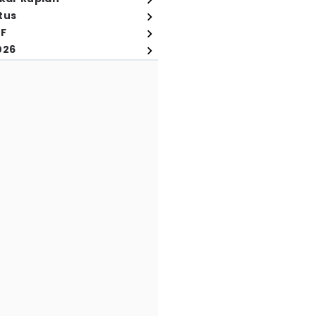
tus
FF
026