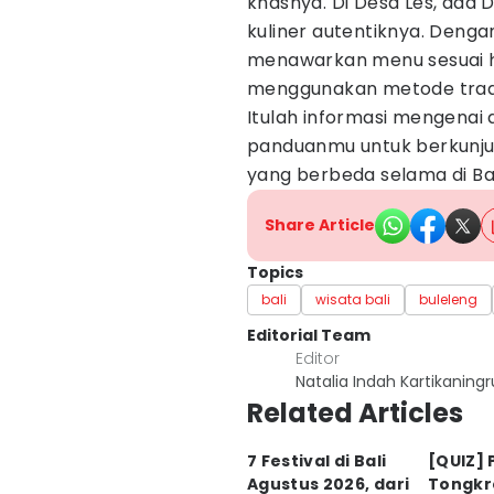
khasnya. Di Desa Les, ada 
kuliner autentiknya. Denga
menawarkan menu sesuai ha
menggunakan metode tradi
Itulah informasi mengenai d
panduanmu untuk berkunju
yang berbeda selama di Bal
Share Article
Topics
bali
wisata bali
buleleng
Editorial Team
Editor
Natalia Indah Kartikaning
Related Articles
7 Festival di Bali
[QUIZ] P
Agustus 2026, dari
Tongkr