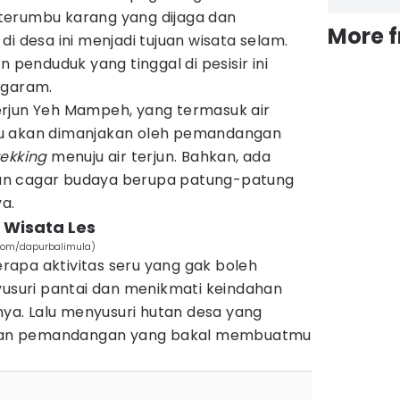
terumbu karang yang dijaga dan
More 
t di desa ini menjadi tujuan wisata selam.
n penduduk yang tinggal di pesisir ini
 garam.
rjun Yeh Mampeh, yang termasuk air
Kamu akan dimanjakan oleh pemandangan
rekking
menuju air terjun. Bahkan, ada
an cagar budaya berupa patung-patung
ya.
a Wisata Les
.com/dapurbalimula)
apa aktivitas seru yang gak boleh
yusuri pantai dan menikmati keindahan
a. Lalu menyusuri hutan desa yang
engan pemandangan yang bakal membuatmu