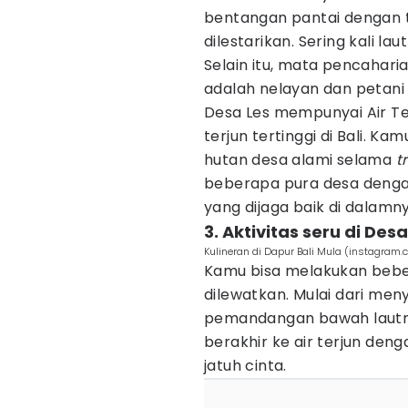
bentangan pantai dengan 
dilestarikan. Sering kali lau
Selain itu, mata pencaharia
adalah nelayan dan petani
Desa Les mempunyai Air Te
terjun tertinggi di Bali. 
hutan desa alami selama
t
beberapa pura desa deng
yang dijaga baik di dalamn
3. Aktivitas seru di Des
Kulineran di Dapur Bali Mula (instagram
Kamu bisa melakukan beber
dilewatkan. Mulai dari men
pemandangan bawah lautny
berakhir ke air terjun d
jatuh cinta.