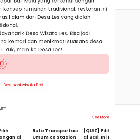
Dapur Bali Mula yang terkenal dengan
n konsep rumahan tradisional, restoran ini
sil alam dari Desa Les yang diolah
sional.
aya tarik Desa Wisata Les. Bisa jadi
ng kemari dan menikmati suasana desa
i. Yuk, main ke Desa Les!
Destinasi wisata Bali
rum
See More
ilih
Rute Transportasi
[QUIZ] Pilih Pantai
5 
ongan di
Umum ke Stadion
di Bali, Ini Member
d