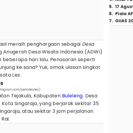
5
.
17 Agus
6
.
Piala A
7
.
GIIAS 2
asil meraih penghargaan sebagai
Desa
g Anugerah Desa Wisata Indonesia (ADWI)
beberapa hari lalu. Penasaran seperti
unjung ke sana? Yuk, simak ulasan singkat
sata Les.
es
instagram.com/pemdesles)
atan Tejakula, Kabupaten
Buleleng
. Desa
r Kota Singaraja, yang berjarak sekitar 35
ingaraja, atau sekitar 3 jam perjalanan
 Rai.