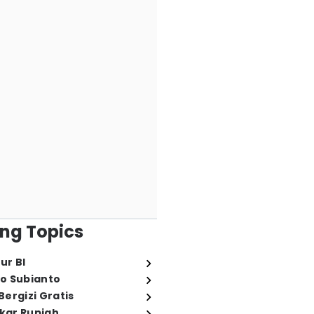
ng Topics
ur BI
o Subianto
ergizi Gratis
ukar Rupiah