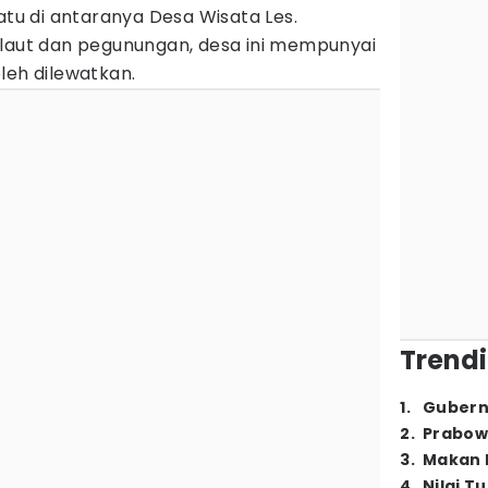
atu di antaranya Desa Wisata Les.
 laut dan pegunungan, desa ini mempunyai
leh dilewatkan.
Trendi
1
.
Gubern
2
.
Prabow
3
.
Makan B
4
.
Nilai T