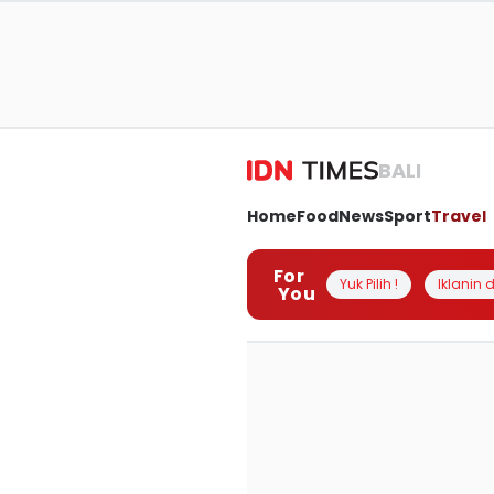
BALI
Home
Food
News
Sport
Travel
For
Yuk Pilih !
Iklanin d
You