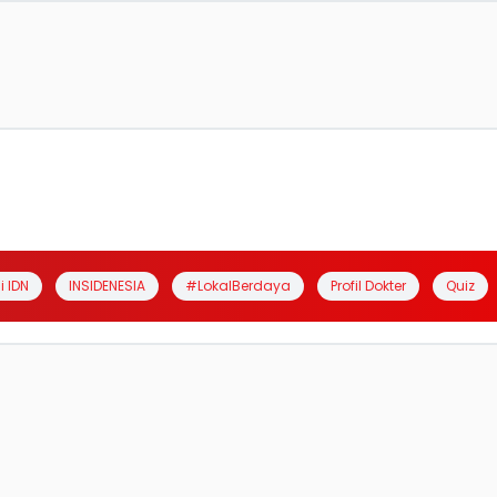
i IDN
INSIDENESIA
#LokalBerdaya
Profil Dokter
Quiz