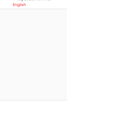
English
Wisata Bali
5 Lokasi Sunrise di
7 Daerah Sejuk d
ekat Halte Trans
Karangasem, Ini
Bali untuk Menep